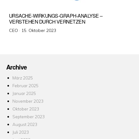
URSACHE-WIRKUNGS-GRAPH-ANALYSE –
VERSTEHEN DURCH VERNETZEN
Veröffentlicht
CEO ·
15. Oktober 2023
am
Archive
März 2025
Februar 2025
Januar 2025
November 2023
Oktober 2023
September 2023
August 2023
Juli 2023