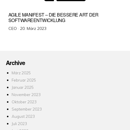
AGILE MANIFEST – DIE BESSERE ART DER
SOFTWAREENTWICKLUNG
Veröffentlicht
CEO ·
20. März 2023
am
Archive
März 2025
Februar 2025
Januar 2025
November 2023
Oktober 2023
September 2023
August 2023
Juli 2023