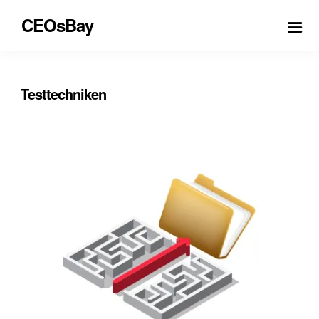
CEOsBay
Testtechniken