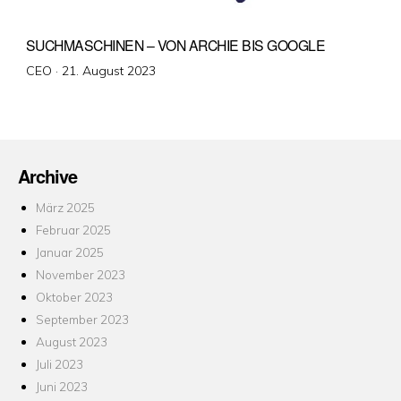
SUCHMASCHINEN – VON ARCHIE BIS GOOGLE
Veröffentlicht
CEO ·
21. August 2023
am
Archive
März 2025
Februar 2025
Januar 2025
November 2023
Oktober 2023
September 2023
August 2023
Juli 2023
Juni 2023