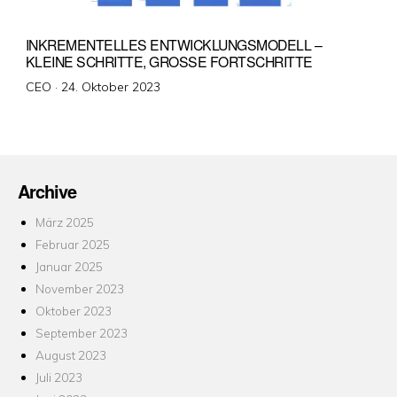
INKREMENTELLES ENTWICKLUNGSMODELL –
KLEINE SCHRITTE, GROSSE FORTSCHRITTE
Veröffentlicht
CEO ·
24. Oktober 2023
am
Archive
März 2025
Februar 2025
Januar 2025
November 2023
Oktober 2023
September 2023
August 2023
Juli 2023