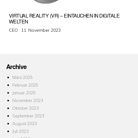
VIRTUAL REALITY (VR) – EINTAUCHEN IN DIGITALE
WELTEN
Veröffentlicht
CEO ·
11. November 2023
am
Archive
März 2025
Februar 2025
Januar 2025
November 2023
Oktober 2023
September 2023
August 2023
Juli 2023