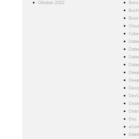
Oktober 2022
Bons
Buch
Busin
Clou
Cyber
Date
Date
Daten
Date
Deep
Deep
Desi
Dev
Dezen
Distr
Dos
eCom
Elekt