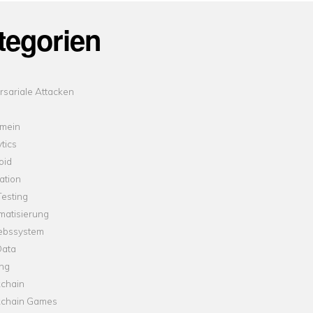
tegorien
sariale Attacken
emein
tics
oid
ation
esting
matisierung
iebssystem
Data
ung
kchain
kchain Games