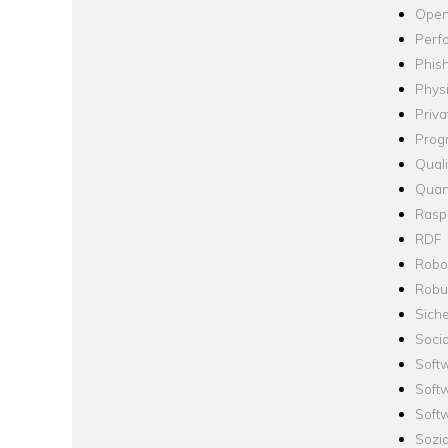
Open
Perf
Phis
Phys
Priva
Prog
Quali
Quan
Raspb
RDF
Robo
Robus
Siche
Socia
Soft
Soft
Softw
Sozi