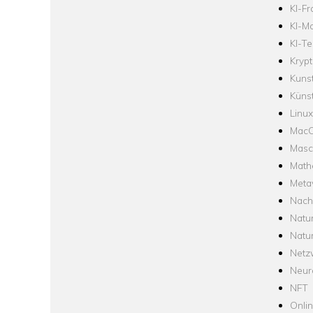
KI-F
KI-Mo
KI-Te
Krypt
Kuns
Künst
Linux
Mac
Masc
Math
Meta
Nach
Natu
Natu
Netz
Neur
NFT
Onli