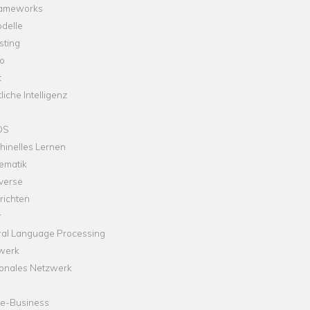
rameworks
delle
sting
o
t
liche Intelligenz
OS
hinelles Lernen
ematik
verse
richten
r
ral Language Processing
werk
onales Netzwerk
ne-Business