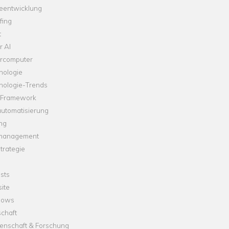
leentwicklung
fing
t
r AI
rcomputer
nologie
nologie-Trends
-Framework
automatisierung
ng
management
trategie
sts
ite
dows
chaft
enschaft & Forschung