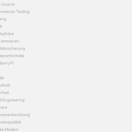
 Source
ormance-Testing
hing
ik
tsphäre
rammieren
tätssicherung
teninformatik
erry Pi
tik
theit
rheit
l Engineering
ware
wareentwicklung
arequalität
ale Medien