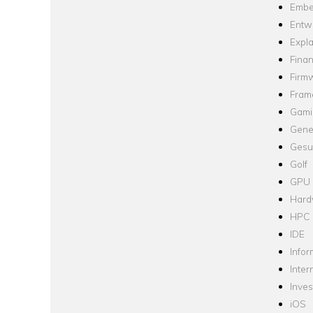
Embe
Entw
Expla
Fina
Firm
Fram
Gami
Gene
Gesu
Golf
GPU
Hard
HPC
IDE
Infor
Inter
Inve
iOS