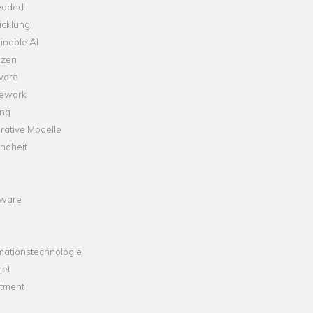
dded
icklung
inable AI
nzen
ware
ework
ng
rative Modelle
ndheit
ware
mationstechnologie
net
stment