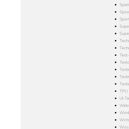
Spie
Spoo
Spor
Supe
Supe
Tech
Tech
Test
Test
Testi
Test
Tests
TPU
UI-Te
Webs
Win
Wirts
Wiss