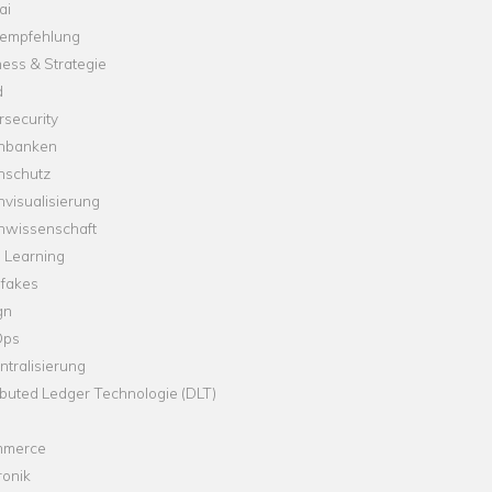
ai
empfehlung
ess & Strategie
d
security
nbanken
nschutz
visualisierung
nwissenschaft
 Learning
fakes
gn
Ops
tralisierung
ibuted Ledger Technologie (DLT)
merce
ronik