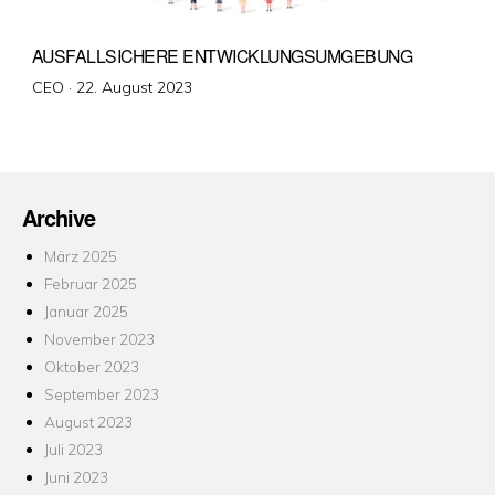
AUSFALLSICHERE ENTWICKLUNGSUMGEBUNG
Veröffentlicht
CEO ·
22. August 2023
am
Archive
März 2025
Februar 2025
Januar 2025
November 2023
Oktober 2023
September 2023
August 2023
Juli 2023
Juni 2023