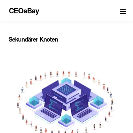
CEOsBay
Sekundärer Knoten