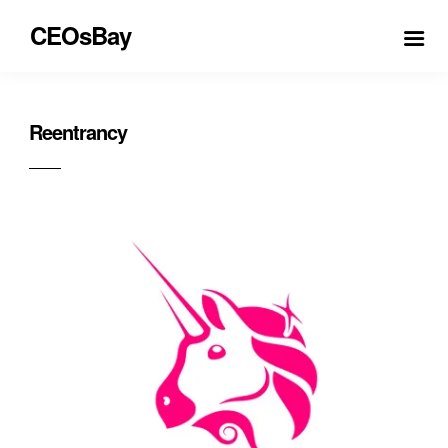
CEOsBay
Reentrancy