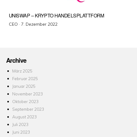
UNISWAP – KRYPTO HANDELSPLATTFORM
Veröffentlicht
CEO ·
7. Dezember 2022
am
Archive
März 2025
Februar 2025
Januar 2025
November 2023
Oktober 2023
September 2023
August 2023
Juli 2023
Juni 2023