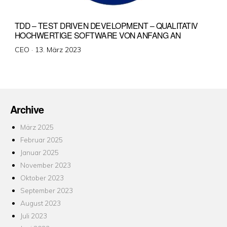
TDD – TEST DRIVEN DEVELOPMENT – QUALITATIV
HOCHWERTIGE SOFTWARE VON ANFANG AN
Veröffentlicht
CEO ·
13. März 2023
am
Archive
März 2025
Februar 2025
Januar 2025
November 2023
Oktober 2023
September 2023
August 2023
Juli 2023