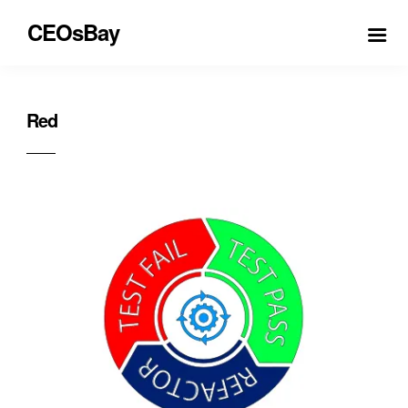
CEOsBay
Red