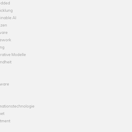
dded
icklung
inable AI
nzen
ware
ework
ng
rative Modelle
ndheit
ware
mationstechnologie
net
stment