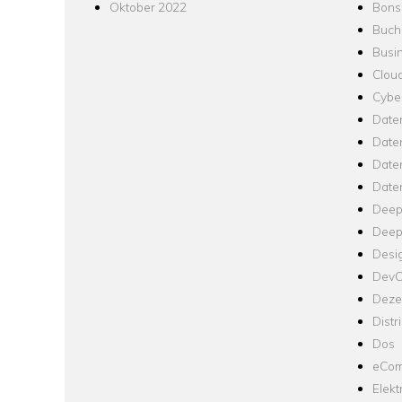
Oktober 2022
Bons
Buch
Busin
Clou
Cyber
Date
Date
Daten
Date
Deep
Deep
Desi
Dev
Dezen
Distr
Dos
eCom
Elekt