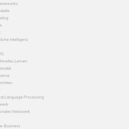
rameworks
delle
sting
o
t
liche Intelligenz
OS
hinelles Lernen
ematik
verse
richten
r
ral Language Processing
werk
onales Netzwerk
ne-Business