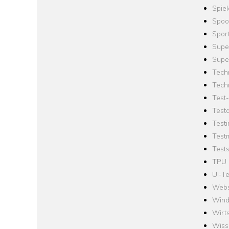
Spie
Spoo
Spor
Supe
Supe
Tech
Tech
Test
Test
Testi
Test
Tests
TPU
UI-Te
Webs
Win
Wirts
Wiss