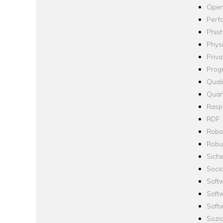
Open
Perf
Phis
Phys
Priva
Prog
Quali
Quan
Raspb
RDF
Robo
Robus
Siche
Socia
Soft
Soft
Softw
Sozi