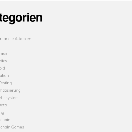
tegorien
sariale Attacken
emein
tics
oid
ation
esting
matisierung
iebssystem
Data
ung
kchain
kchain Games