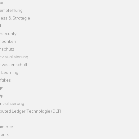
ai
empfehlung
ess & Strategie
d
security
nbanken
nschutz
visualisierung
nwissenschaft
 Learning
fakes
gn
Ops
tralisierung
ibuted Ledger Technologie (DLT)
merce
ronik