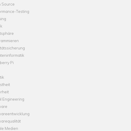
 Source
ormance-Testing
hing
ik
tsphäre
rammieren
tätssicherung
teninformatik
erry Pi
tik
theit
rheit
l Engineering
ware
wareentwicklung
arequalität
ale Medien