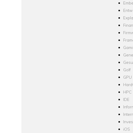
Embe
Entw
Expla
Fina
Firm
Fram
Gami
Gene
Gesu
Golf
GPU
Hard
HPC
IDE
Infor
Inter
Inve
iOS