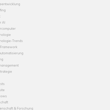
leentwicklung
fing
t
r AI
rcomputer
nologie
nologie-Trends
-Framework
automatisierung
ng
management
trategie
sts
ite
dows
chaft
enschaft & Forschung