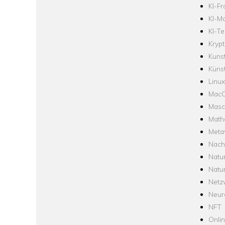
KI-F
KI-Mo
KI-Te
Krypt
Kuns
Künst
Linux
Mac
Masc
Math
Meta
Nach
Natu
Natu
Netz
Neur
NFT
Onli