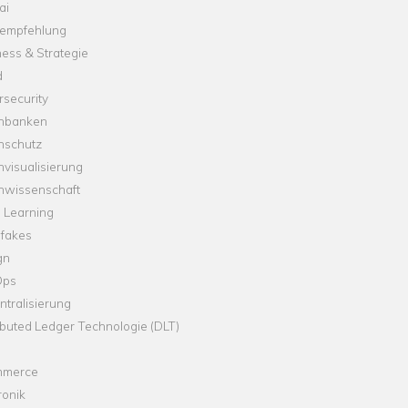
ai
empfehlung
ess & Strategie
d
security
nbanken
nschutz
visualisierung
nwissenschaft
 Learning
fakes
gn
Ops
tralisierung
ibuted Ledger Technologie (DLT)
merce
ronik