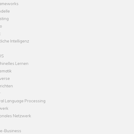
rameworks
delle
sting
o
t
liche Intelligenz
OS
hinelles Lernen
ematik
verse
richten
r
ral Language Processing
werk
onales Netzwerk
ne-Business