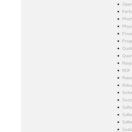
Open
Perf
Phis
Phys
Priva
Prog
Quali
Quan
Raspb
RDF
Robo
Robus
Siche
Socia
Soft
Soft
Softw
Sozi