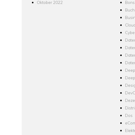
Oktober 2022
Bons
Buch
Busin
Clou
Cyber
Date
Date
Daten
Date
Deep
Deep
Desi
Dev
Dezen
Distr
Dos
eCom
Elekt