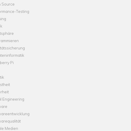
 Source
ormance-Testing
hing
ik
tsphäre
rammieren
tätssicherung
teninformatik
erry Pi
tik
theit
rheit
l Engineering
ware
wareentwicklung
arequalität
ale Medien