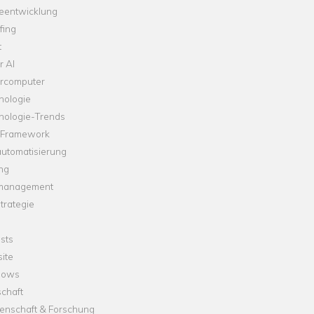
leentwicklung
fing
t
r AI
rcomputer
nologie
nologie-Trends
-Framework
automatisierung
ng
management
trategie
sts
ite
dows
chaft
enschaft & Forschung