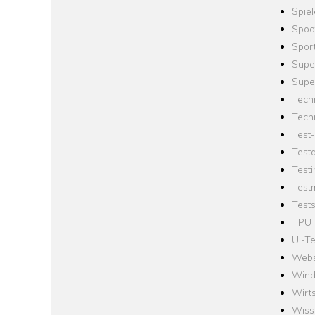
Spie
Spoo
Spor
Supe
Supe
Tech
Tech
Test
Test
Testi
Test
Tests
TPU
UI-Te
Webs
Win
Wirts
Wiss