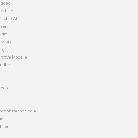
dded
icklung
inable AI
nzen
ware
ework
ng
rative Modelle
ndheit
ware
mationstechnologie
net
stment