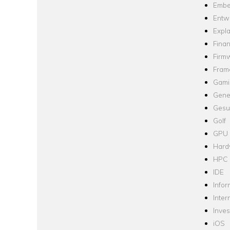
Embe
Entw
Expla
Fina
Firm
Fram
Gami
Gene
Gesu
Golf
GPU
Hard
HPC
IDE
Infor
Inter
Inve
iOS