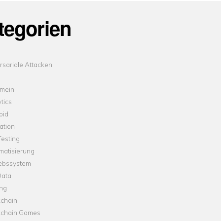
tegorien
sariale Attacken
emein
tics
oid
ation
esting
matisierung
iebssystem
Data
ung
kchain
kchain Games