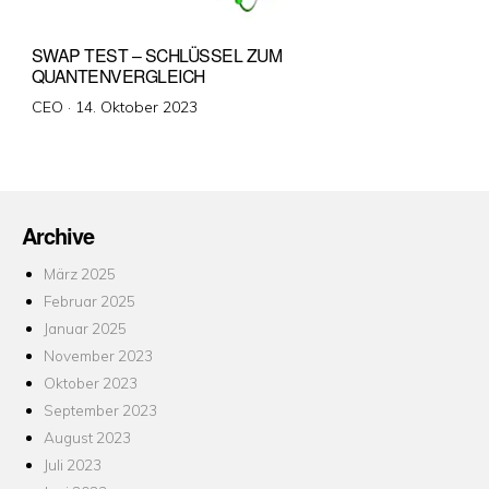
SWAP TEST – SCHLÜSSEL ZUM
QUANTENVERGLEICH
Veröffentlicht
CEO ·
14. Oktober 2023
am
Archive
März 2025
Februar 2025
Januar 2025
November 2023
Oktober 2023
September 2023
August 2023
Juli 2023