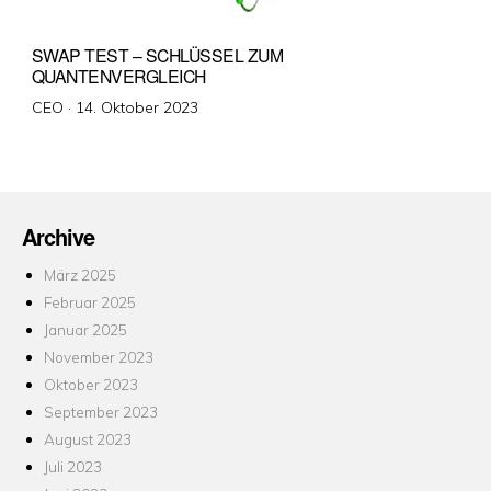
SWAP TEST – SCHLÜSSEL ZUM
QUANTENVERGLEICH
Veröffentlicht
CEO ·
14. Oktober 2023
am
Archive
März 2025
Februar 2025
Januar 2025
November 2023
Oktober 2023
September 2023
August 2023
Juli 2023