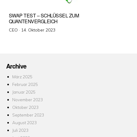
SWAP TEST – SCHLÜSSEL ZUM
QUANTENVERGLEICH
Veröffentlicht
CEO ·
14. Oktober 2023
am
Archive
März 2025
Februar 2025
Januar 2025
November 2023
Oktober 2023
September 2023
August 2023
Juli 2023