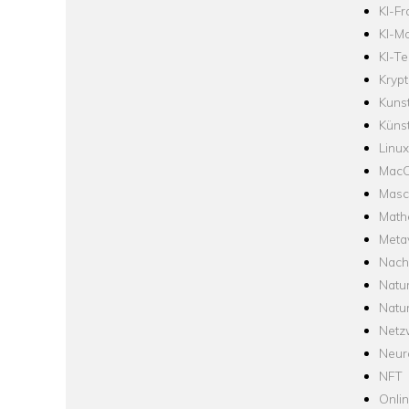
KI-F
KI-Mo
KI-Te
Krypt
Kuns
Künst
Linux
Mac
Masc
Math
Meta
Nach
Natu
Natu
Netz
Neur
NFT
Onli