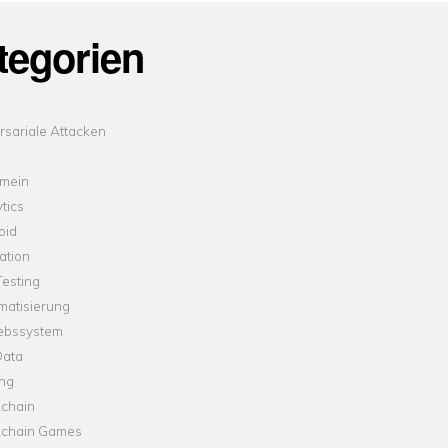
tegorien
sariale Attacken
emein
tics
oid
ation
esting
matisierung
iebssystem
Data
ung
kchain
kchain Games