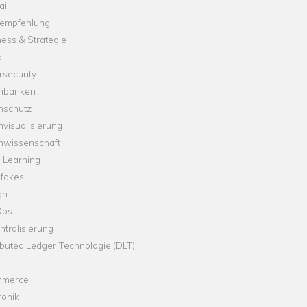
ai
empfehlung
ess & Strategie
d
security
nbanken
nschutz
visualisierung
nwissenschaft
 Learning
fakes
gn
Ops
tralisierung
ibuted Ledger Technologie (DLT)
merce
ronik