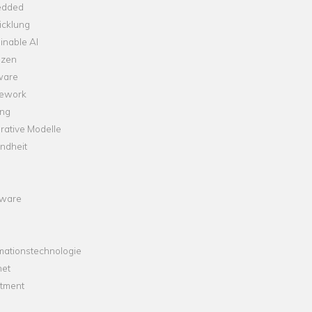
dded
icklung
inable AI
nzen
ware
ework
ng
rative Modelle
ndheit
ware
mationstechnologie
net
stment