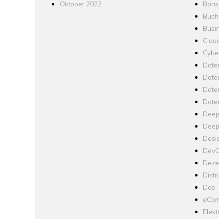
Oktober 2022
Bons
Buch
Busin
Clou
Cyber
Date
Date
Daten
Date
Deep
Deep
Desi
Dev
Dezen
Distr
Dos
eCom
Elekt