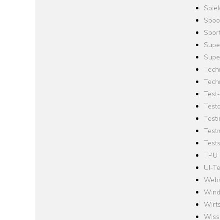
Spie
Spoo
Spor
Supe
Supe
Tech
Tech
Test
Test
Testi
Test
Tests
TPU
UI-Te
Webs
Win
Wirts
Wiss