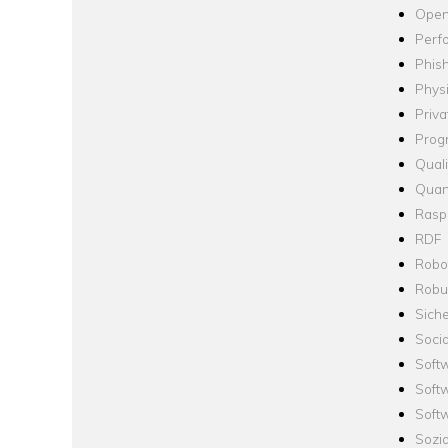
Open
Perf
Phis
Phys
Priva
Prog
Quali
Quan
Raspb
RDF
Robo
Robus
Siche
Socia
Soft
Soft
Softw
Sozi