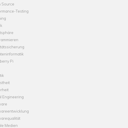
 Source
ormance-Testing
hing
ik
tsphäre
rammieren
tätssicherung
teninformatik
erry Pi
tik
theit
rheit
l Engineering
ware
wareentwicklung
arequalität
ale Medien