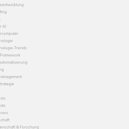
leentwicklung
fing
t
r AI
rcomputer
nologie
nologie-Trends
-Framework
automatisierung
ng
management
trategie
sts
ite
dows
chaft
enschaft & Forschung