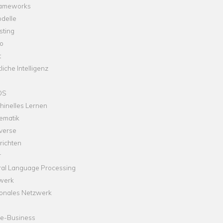
rameworks
delle
sting
o
t
liche Intelligenz
OS
hinelles Lernen
ematik
verse
richten
r
ral Language Processing
werk
onales Netzwerk
ne-Business