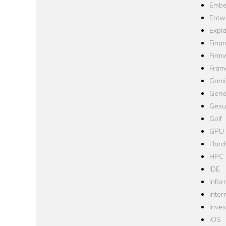
Embe
Entw
Expla
Fina
Firm
Fram
Gami
Gene
Gesu
Golf
GPU
Hard
HPC
IDE
Infor
Inter
Inve
iOS