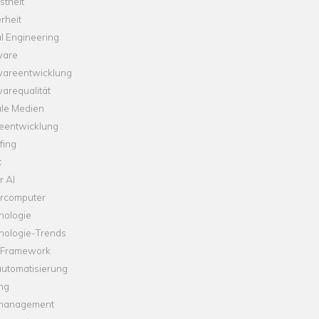
theit
rheit
l Engineering
ware
wareentwicklung
arequalität
ale Medien
leentwicklung
fing
t
r AI
rcomputer
nologie
nologie-Trends
-Framework
automatisierung
ng
management