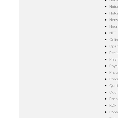
Natu
Natu
Netz
Neur
NFT
Onli
Open
Perf
Phis
Phys
Priva
Prog
Quali
Quan
Raspb
RDF
Robo