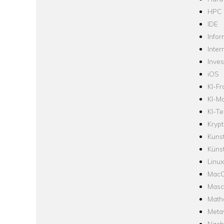
HPC
IDE
Infor
Inter
Inve
iOS
KI-F
KI-Mo
KI-Te
Krypt
Kuns
Künst
Linux
Mac
Masc
Math
Meta
Nach