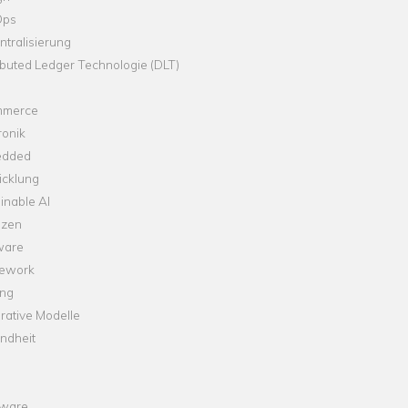
Ops
tralisierung
ibuted Ledger Technologie (DLT)
merce
ronik
dded
icklung
inable AI
nzen
ware
ework
ng
rative Modelle
ndheit
ware