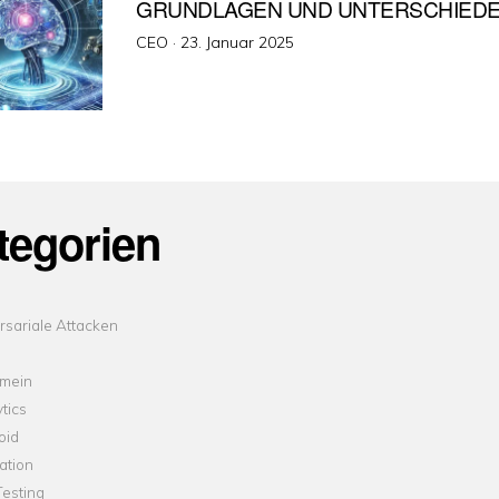
GRUNDLAGEN UND UNTERSCHIEDE
Veröffentlicht
CEO ·
23. Januar 2025
am
tegorien
sariale Attacken
emein
tics
oid
ation
esting