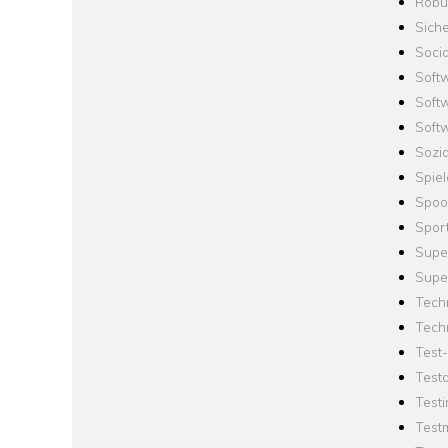
Robus
Siche
Socia
Soft
Soft
Softw
Sozi
Spie
Spoo
Spor
Supe
Supe
Tech
Tech
Test
Test
Testi
Test