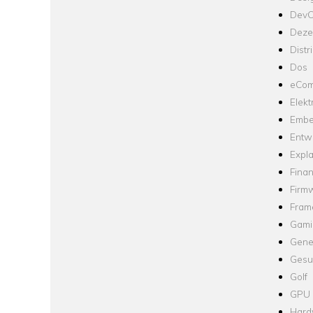
Dev
Dezen
Distr
Dos
eCom
Elekt
Embe
Entw
Expla
Fina
Firm
Fram
Gami
Gene
Gesu
Golf
GPU
Hard