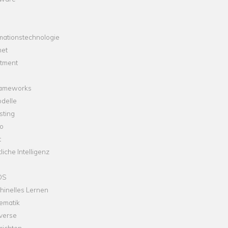
mationstechnologie
net
stment
rameworks
delle
sting
o
t
liche Intelligenz
OS
hinelles Lernen
ematik
verse
richten