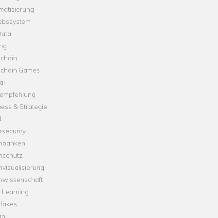
matisierung
iebssystem
Data
ung
kchain
kchain Games
ai
empfehlung
ess & Strategie
d
security
nbanken
nschutz
visualisierung
nwissenschaft
 Learning
fakes
gn