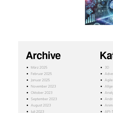
Archive
Ka
März 2025
3D
Februar 2025
Adver
Januar 2025
Agile
November 2023
Allg
Oktober 2023
Analy
September 2023
Andr
August 2023
Anim
Juli 2023
API-T