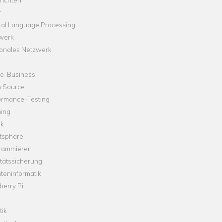
r
ral Language Processing
werk
onales Netzwerk
ne-Business
 Source
ormance-Testing
hing
ik
tsphäre
rammieren
tätssicherung
teninformatik
erry Pi
tik