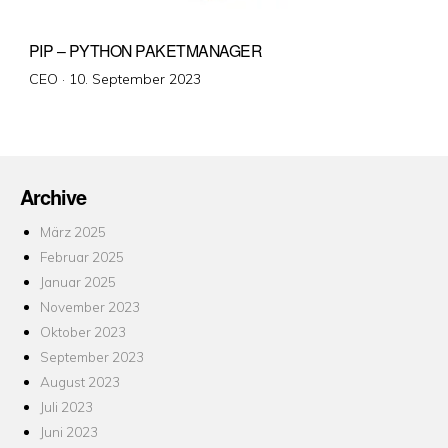
PIP – PYTHON PAKETMANAGER
Veröffentlicht
CEO ·
10. September 2023
am
Archive
März 2025
Februar 2025
Januar 2025
November 2023
Oktober 2023
September 2023
August 2023
Juli 2023
Juni 2023