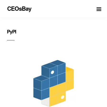
CEOsBay
PyPI