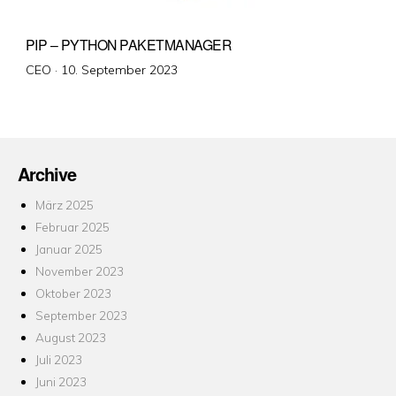
PIP – PYTHON PAKETMANAGER
Veröffentlicht
CEO ·
10. September 2023
am
Archive
März 2025
Februar 2025
Januar 2025
November 2023
Oktober 2023
September 2023
August 2023
Juli 2023
Juni 2023