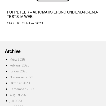
PUPPETEER – AUTOMATISIERUNG UND END-TO-END-
TESTS IM WEB
Veröffentlicht
CEO ·
10. Oktober 2023
am
Archive
März 2025
Februar 2025
Januar 2025
November 2023
Oktober 2023
September 2023
August 2023
Juli 2023