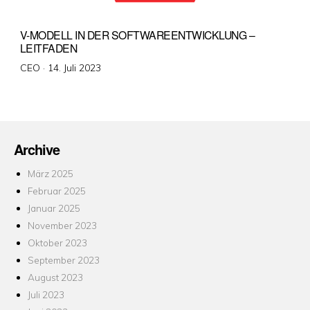
V-MODELL IN DER SOFTWAREENTWICKLUNG –
LEITFADEN
Veröffentlicht
CEO ·
14. Juli 2023
am
Archive
März 2025
Februar 2025
Januar 2025
November 2023
Oktober 2023
September 2023
August 2023
Juli 2023