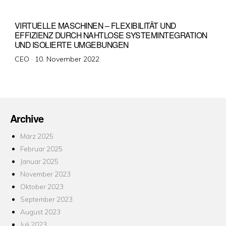
VIRTUELLE MASCHINEN – FLEXIBILITÄT UND
EFFIZIENZ DURCH NAHTLOSE SYSTEMINTEGRATION
UND ISOLIERTE UMGEBUNGEN
Veröffentlicht
CEO ·
10. November 2022
am
Archive
März 2025
Februar 2025
Januar 2025
November 2023
Oktober 2023
September 2023
August 2023
Juli 2023