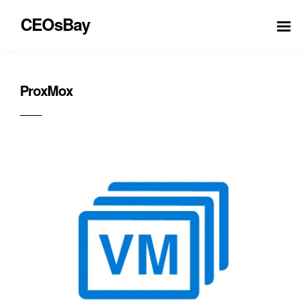
CEOsBay
ProxMox