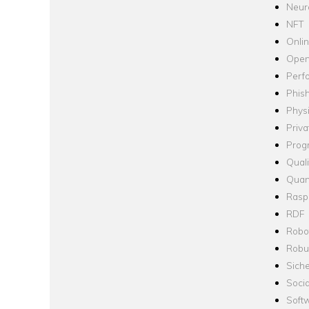
Neur
NFT
Onli
Open
Perf
Phis
Phys
Priva
Prog
Quali
Quan
Raspb
RDF
Robo
Robus
Siche
Socia
Soft