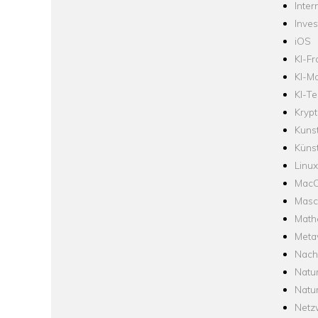
Inter
Inve
iOS
KI-F
KI-Mo
KI-Te
Krypt
Kuns
Künst
Linux
Mac
Masc
Math
Meta
Nach
Natu
Natu
Netz