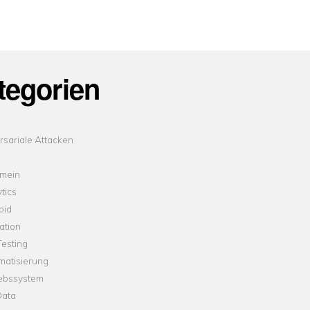
tegorien
sariale Attacken
emein
tics
oid
ation
esting
matisierung
iebssystem
Data