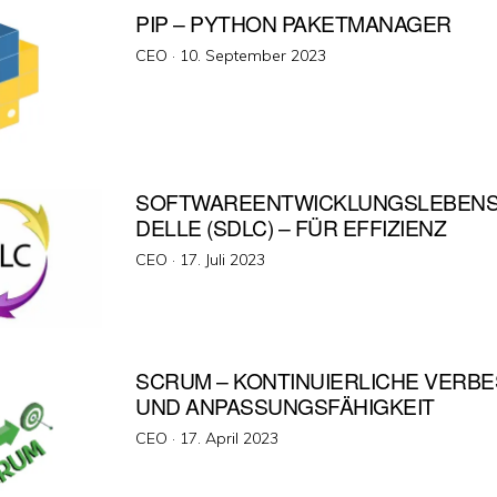
PIP – PYTHON PAKETMANAGER
Veröffentlicht
CEO ·
10. September 2023
am
SOFTWAREENTWICKLUNGSLEBEN
DELLE (SDLC) – FÜR EFFIZIENZ
Veröffentlicht
CEO ·
17. Juli 2023
am
SCRUM – KONTINUIERLICHE VERB
UND ANPASSUNGSFÄHIGKEIT
Veröffentlicht
CEO ·
17. April 2023
am