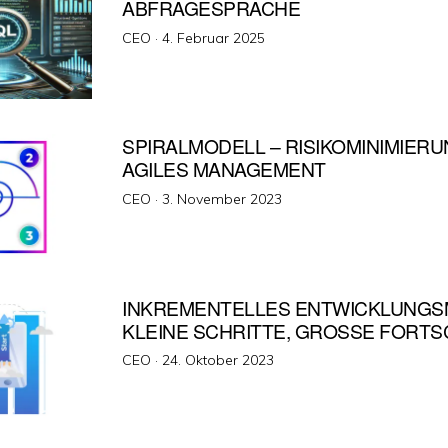
ABFRAGESPRACHE
Veröffentlicht
CEO ·
4. Februar 2025
am
SPIRALMODELL – RISIKOMINIMIER
AGILES MANAGEMENT
Veröffentlicht
CEO ·
3. November 2023
am
INKREMENTELLES ENTWICKLUNGS
KLEINE SCHRITTE, GROSSE FORTS
Veröffentlicht
CEO ·
24. Oktober 2023
am