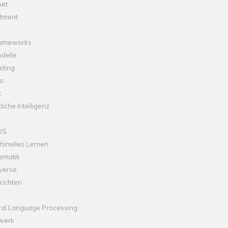
net
stment
rameworks
delle
sting
o
t
liche Intelligenz
OS
hinelles Lernen
ematik
verse
richten
r
ral Language Processing
werk