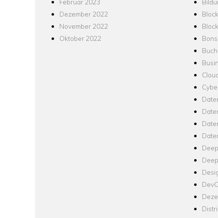
Februar 2023
Bild
Dezember 2022
Bloc
November 2022
Bloc
Oktober 2022
Bons
Buch
Busin
Clou
Cyber
Date
Date
Daten
Date
Deep
Deep
Desi
Dev
Dezen
Distr