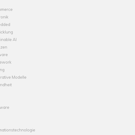
merce
ronik
dded
icklung
inable AI
nzen
ware
ework
ng
rative Modelle
ndheit
ware
mationstechnologie