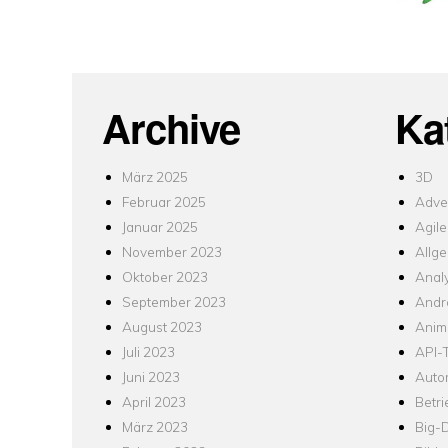
Archive
Ka
März 2025
3D
Februar 2025
Adver
Januar 2025
Agile
November 2023
Allg
Oktober 2023
Analy
September 2023
Andr
August 2023
Anim
Juli 2023
API-T
Juni 2023
Auto
April 2023
Betr
März 2023
Big-