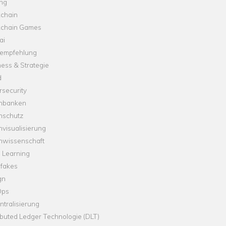
ung
kchain
kchain Games
ai
empfehlung
ess & Strategie
d
security
nbanken
nschutz
visualisierung
nwissenschaft
 Learning
fakes
gn
Ops
tralisierung
ibuted Ledger Technologie (DLT)