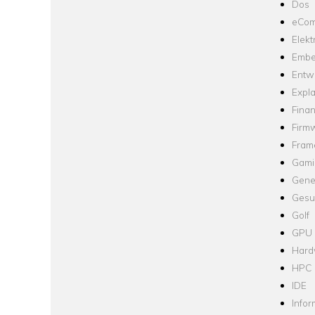
Dos
eCom
Elekt
Embe
Entw
Expla
Fina
Firm
Fram
Gami
Gene
Gesu
Golf
GPU
Hard
HPC
IDE
Infor