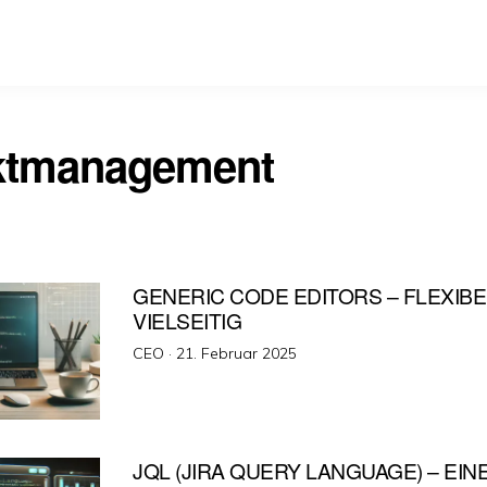
ktmanagement
GENERIC CODE EDITORS – FLEXIBEL
VIELSEITIG
Veröffentlicht
CEO ·
21. Februar 2025
am
JQL (JIRA QUERY LANGUAGE) – EIN