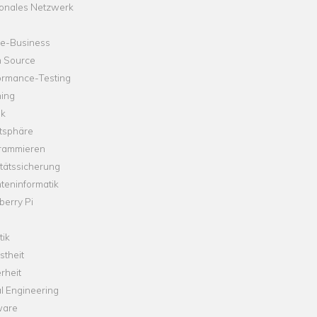
onales Netzwerk
ne-Business
 Source
ormance-Testing
hing
ik
tsphäre
rammieren
tätssicherung
teninformatik
erry Pi
tik
theit
rheit
l Engineering
ware