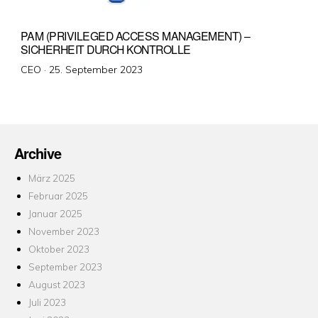
PAM (PRIVILEGED ACCESS MANAGEMENT) –
SICHERHEIT DURCH KONTROLLE
Veröffentlicht
CEO ·
25. September 2023
am
Archive
März 2025
Februar 2025
Januar 2025
November 2023
Oktober 2023
September 2023
August 2023
Juli 2023