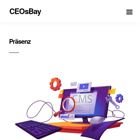
CEOsBay
Präsenz