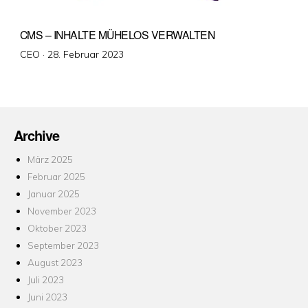
CMS – INHALTE MÜHELOS VERWALTEN
Veröffentlicht
CEO ·
28. Februar 2023
am
Archive
März 2025
Februar 2025
Januar 2025
November 2023
Oktober 2023
September 2023
August 2023
Juli 2023
Juni 2023