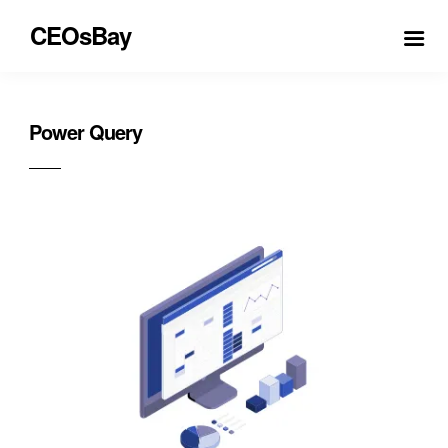
CEOsBay
Power Query