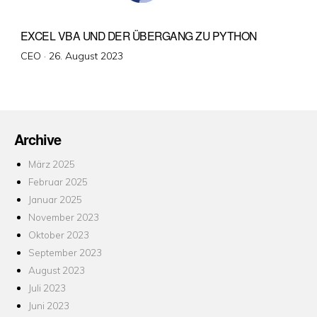
EXCEL VBA UND DER ÜBERGANG ZU PYTHON
Veröffentlicht
CEO ·
26. August 2023
am
Archive
März 2025
Februar 2025
Januar 2025
November 2023
Oktober 2023
September 2023
August 2023
Juli 2023
Juni 2023