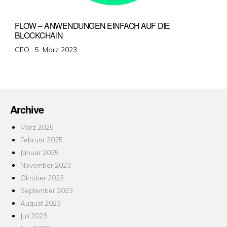
FLOW – ANWENDUNGEN EINFACH AUF DIE
BLOCKCHAIN
Veröffentlicht
CEO ·
5. März 2023
am
Archive
März 2025
Februar 2025
Januar 2025
November 2023
Oktober 2023
September 2023
August 2023
Juli 2023