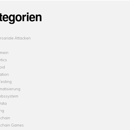
tegorien
sariale Attacken
emein
tics
oid
ation
esting
matisierung
iebssystem
Data
ung
kchain
kchain Games