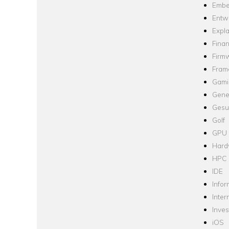
Embe
Entw
Expla
Fina
Firm
Fram
Gami
Gene
Gesu
Golf
GPU
Hard
HPC
IDE
Infor
Inter
Inve
iOS