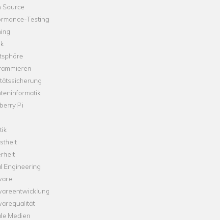
 Source
ormance-Testing
hing
ik
tsphäre
rammieren
tätssicherung
teninformatik
erry Pi
tik
theit
rheit
l Engineering
ware
wareentwicklung
arequalität
ale Medien