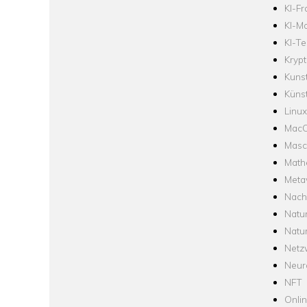
KI-F
KI-Mo
KI-Te
Krypt
Kuns
Künst
Linux
Mac
Masc
Math
Meta
Nach
Natu
Natu
Netz
Neur
NFT
Onli