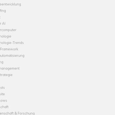
leentwicklung
fing
t
r AI
rcomputer
nologie
nologie-Trends
-Framework
automatisierung
ng
management
trategie
sts
ite
dows
chaft
enschaft & Forschung