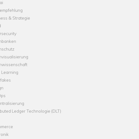
ai
empfehlung
ess & Strategie
d
security
nbanken
nschutz
visualisierung
nwissenschaft
 Learning
fakes
gn
Ops
tralisierung
ibuted Ledger Technologie (DLT)
merce
ronik