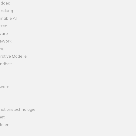
dded
icklung
inable AI
nzen
ware
ework
ng
rative Modelle
ndheit
ware
mationstechnologie
net
stment