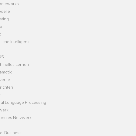
rameworks
delle
sting
o
t
liche Intelligenz
OS
hinelles Lernen
ematik
verse
richten
r
ral Language Processing
werk
onales Netzwerk
ne-Business