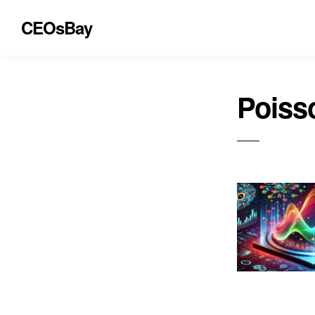
CEOsBay
Poiss