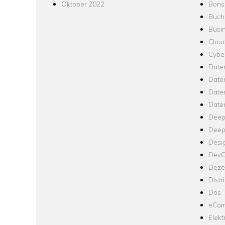
Oktober 2022
Bons
Buch
Busin
Clou
Cyber
Date
Date
Daten
Date
Deep
Deep
Desi
Dev
Dezen
Distr
Dos
eCom
Elekt