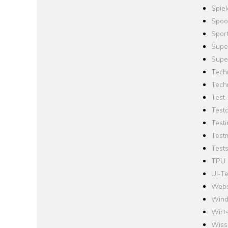
Spie
Spoo
Spor
Supe
Supe
Tech
Tech
Test
Test
Testi
Test
Tests
TPU
UI-Te
Webs
Win
Wirts
Wiss