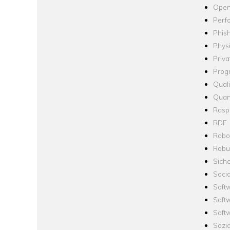
Open
Perf
Phis
Phys
Priva
Prog
Quali
Quan
Raspb
RDF
Robo
Robus
Siche
Socia
Soft
Soft
Softw
Sozi