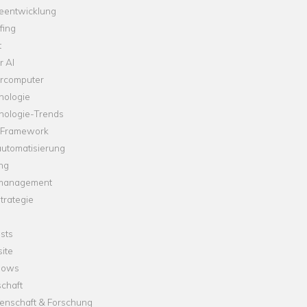
leentwicklung
fing
t
r AI
rcomputer
nologie
nologie-Trends
-Framework
automatisierung
ng
management
trategie
sts
ite
dows
chaft
enschaft & Forschung