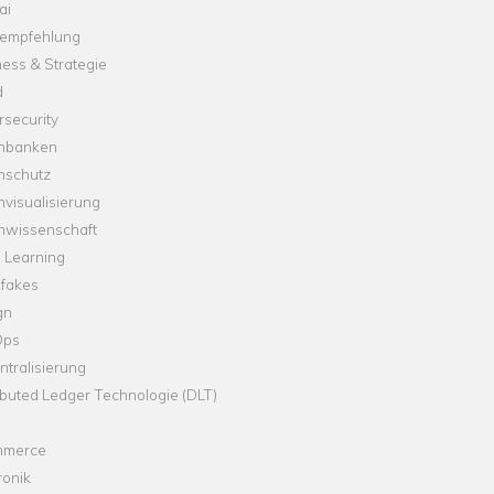
ai
empfehlung
ess & Strategie
d
security
nbanken
nschutz
visualisierung
nwissenschaft
 Learning
fakes
gn
Ops
tralisierung
ibuted Ledger Technologie (DLT)
merce
ronik