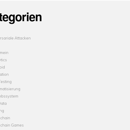
tegorien
sariale Attacken
emein
tics
oid
ation
esting
matisierung
iebssystem
Data
ung
kchain
kchain Games