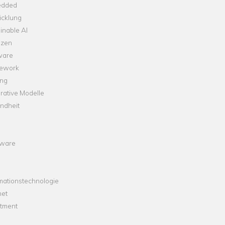
dded
icklung
inable AI
nzen
ware
ework
ng
rative Modelle
ndheit
ware
mationstechnologie
net
stment