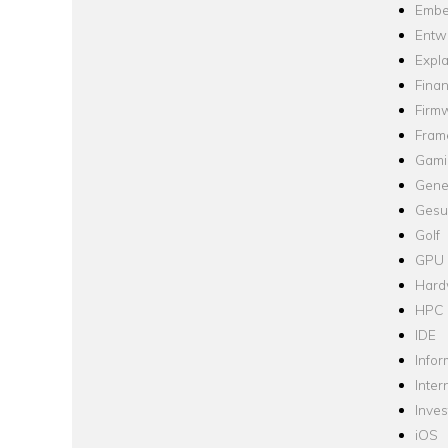
Embe
Entw
Expla
Fina
Firm
Fram
Gami
Gene
Gesu
Golf
GPU
Hard
HPC
IDE
Infor
Inter
Inve
iOS