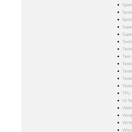
Spie
Spoo
Spor
Supe
Supe
Tech
Tech
Test
Test
Testi
Test
Tests
TPU
UI-Te
Webs
Win
Wirts
Wiss