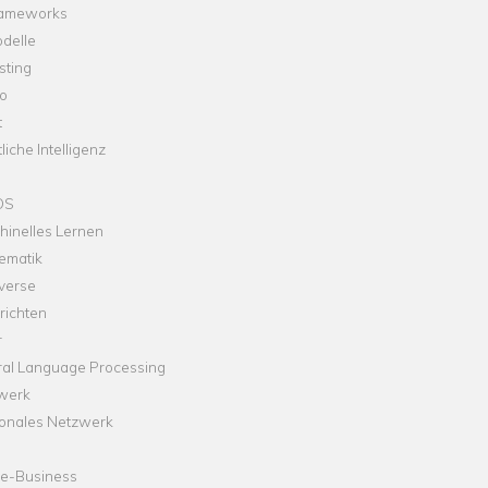
rameworks
delle
sting
o
t
liche Intelligenz
OS
hinelles Lernen
ematik
verse
richten
r
ral Language Processing
werk
onales Netzwerk
ne-Business