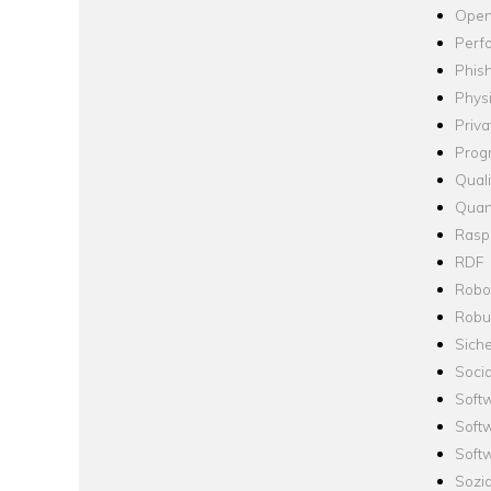
Open
Perf
Phis
Phys
Priva
Prog
Quali
Quan
Raspb
RDF
Robo
Robus
Siche
Socia
Soft
Soft
Softw
Sozi