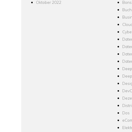
Oktober 2022
Bons
Buch
Busin
Clou
Cyber
Date
Date
Daten
Date
Deep
Deep
Desi
Dev
Dezen
Distr
Dos
eCom
Elekt