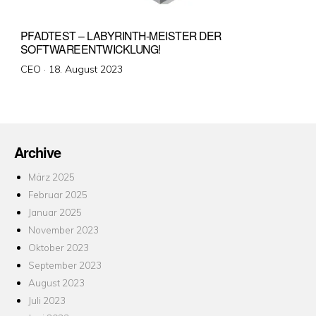
PFADTEST – LABYRINTH-MEISTER DER
SOFTWAREENTWICKLUNG!
Veröffentlicht
CEO ·
18. August 2023
am
Archive
März 2025
Februar 2025
Januar 2025
November 2023
Oktober 2023
September 2023
August 2023
Juli 2023