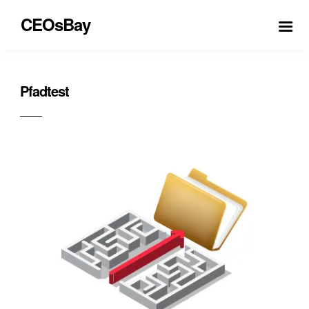
CEOsBay
Pfadtest