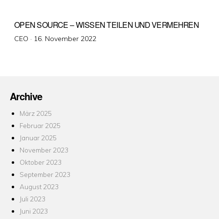
OPEN SOURCE – WISSEN TEILEN UND VERMEHREN
Veröffentlicht
CEO ·
16. November 2022
am
Archive
März 2025
Februar 2025
Januar 2025
November 2023
Oktober 2023
September 2023
August 2023
Juli 2023
Juni 2023