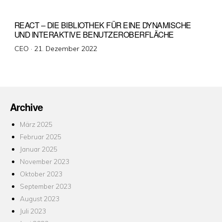
REACT – DIE BIBLIOTHEK FÜR EINE DYNAMISCHE
UND INTERAKTIVE BENUTZEROBERFLÄCHE
Veröffentlicht
CEO ·
21. Dezember 2022
am
Archive
März 2025
Februar 2025
Januar 2025
November 2023
Oktober 2023
September 2023
August 2023
Juli 2023