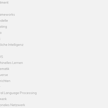
stment
rameworks
delle
sting
o
t
liche Intelligenz
OS
hinelles Lernen
ematik
verse
richten
r
ral Language Processing
werk
onales Netzwerk