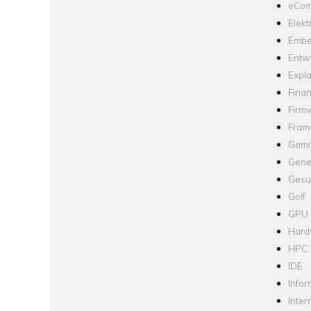
eCom
Elekt
Embe
Entw
Expla
Fina
Firm
Fram
Gami
Gene
Gesu
Golf
GPU
Hard
HPC
IDE
Infor
Inter