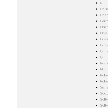
NFT
Onli
Open
Perf
Phis
Phys
Priva
Prog
Quali
Quan
Raspb
RDF
Robo
Robus
Siche
Socia
Soft
Soft