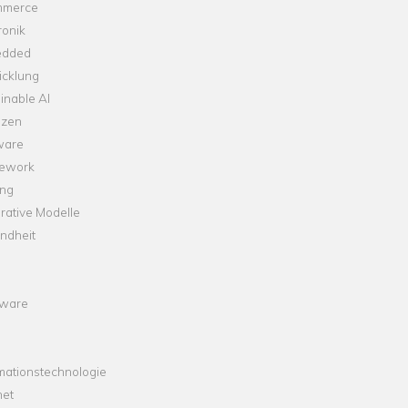
merce
ronik
dded
icklung
inable AI
nzen
ware
ework
ng
rative Modelle
ndheit
ware
mationstechnologie
net