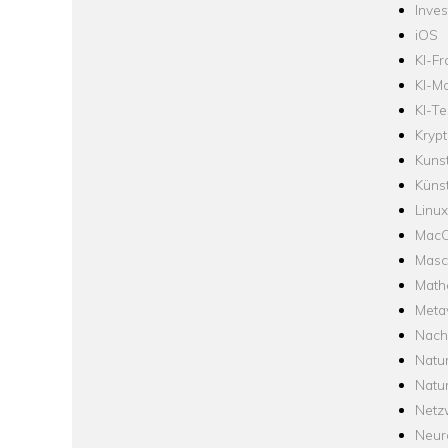
Inve
iOS
KI-F
KI-Mo
KI-Te
Krypt
Kuns
Künst
Linux
Mac
Masc
Math
Meta
Nach
Natu
Natu
Netz
Neur