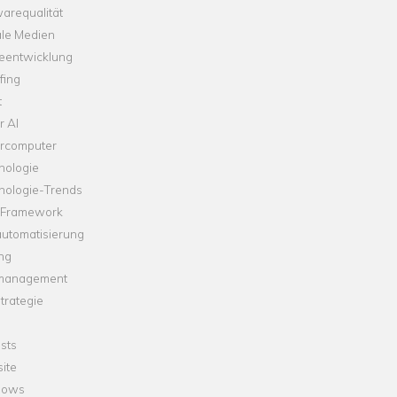
arequalität
ale Medien
leentwicklung
fing
t
r AI
rcomputer
nologie
nologie-Trends
-Framework
automatisierung
ng
management
trategie
sts
ite
dows