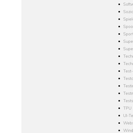
Softw
Sozi
Spie
Spoo
Spor
Supe
Supe
Tech
Tech
Test
Test
Testi
Test
Tests
TPU
UI-Te
Webs
Win