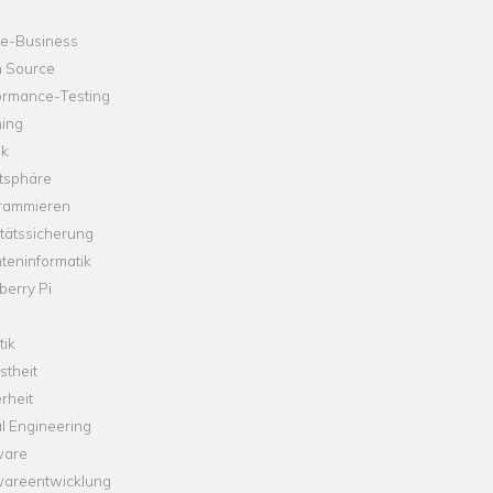
ne-Business
 Source
ormance-Testing
hing
ik
tsphäre
rammieren
tätssicherung
teninformatik
erry Pi
tik
theit
rheit
l Engineering
ware
wareentwicklung