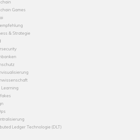
kchain
kchain Games
ai
empfehlung
ess & Strategie
d
security
nbanken
nschutz
visualisierung
nwissenschaft
 Learning
fakes
gn
Ops
tralisierung
ibuted Ledger Technologie (DLT)