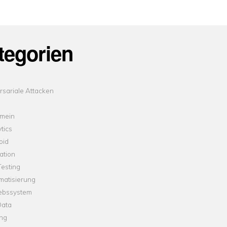
tegorien
sariale Attacken
emein
tics
oid
ation
esting
matisierung
iebssystem
Data
ung