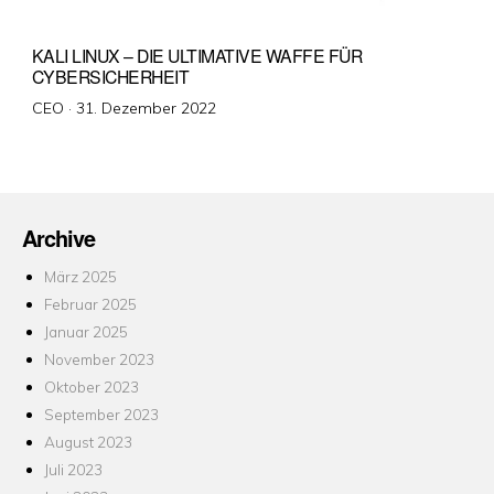
KALI LINUX – DIE ULTIMATIVE WAFFE FÜR
CYBERSICHERHEIT
Veröffentlicht
CEO ·
31. Dezember 2022
am
Archive
März 2025
Februar 2025
Januar 2025
November 2023
Oktober 2023
September 2023
August 2023
Juli 2023