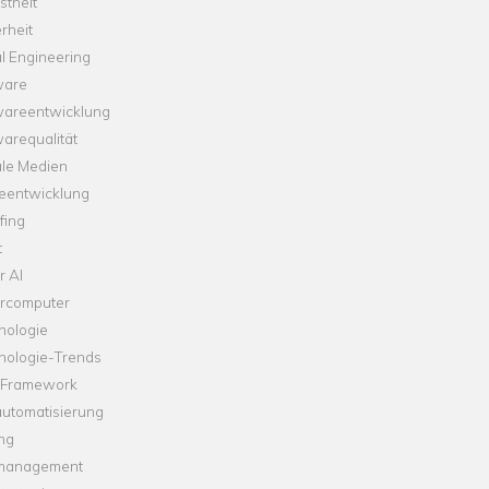
theit
rheit
l Engineering
ware
wareentwicklung
arequalität
ale Medien
leentwicklung
fing
t
r AI
rcomputer
nologie
nologie-Trends
-Framework
automatisierung
ng
management