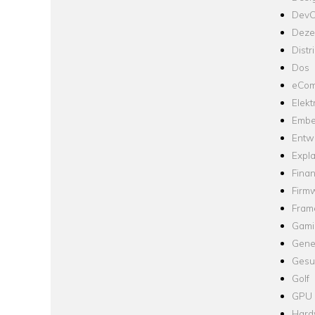
Dev
Dezen
Distr
Dos
eCom
Elekt
Embe
Entw
Expla
Fina
Firm
Fram
Gami
Gene
Gesu
Golf
GPU
Hard