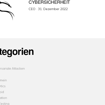
CYBERSICHERHEIT
Veröffentlicht
CEO ·
31. Dezember 2022
am
tegorien
sariale Attacken
emein
tics
oid
ation
esting