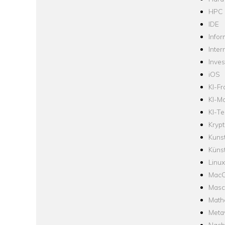
HPC
IDE
Infor
Inter
Inve
iOS
KI-F
KI-Mo
KI-Te
Krypt
Kuns
Künst
Linux
Mac
Masc
Math
Meta
Nach