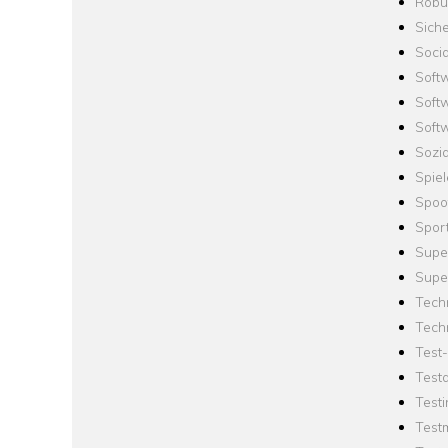
Robus
Siche
Socia
Soft
Soft
Softw
Sozi
Spie
Spoo
Spor
Supe
Supe
Tech
Tech
Test
Test
Testi
Test