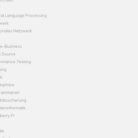
r
ral Language Processing
werk
onales Netzwerk
ne-Business
 Source
ormance-Testing
hing
ik
tsphäre
rammieren
tätssicherung
teninformatik
erry Pi
tik