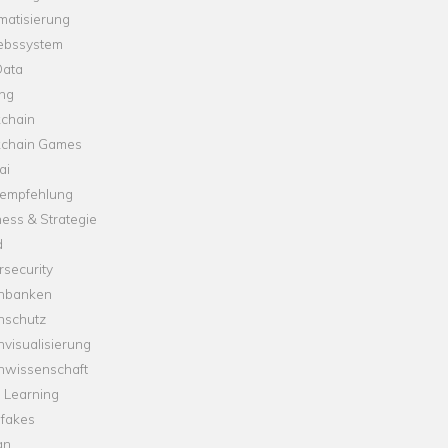
matisierung
iebssystem
Data
ung
kchain
kchain Games
ai
empfehlung
ess & Strategie
d
security
nbanken
nschutz
visualisierung
nwissenschaft
 Learning
fakes
gn