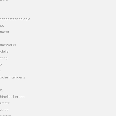
mationstechnologie
net
stment
rameworks
delle
sting
o
t
liche Intelligenz
OS
hinelles Lernen
ematik
verse
richten