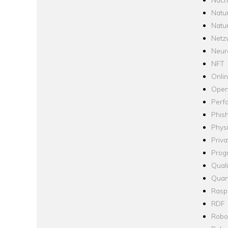
Natu
Natu
Netz
Neur
NFT
Onli
Open
Perf
Phis
Phys
Priva
Prog
Quali
Quan
Raspb
RDF
Robo