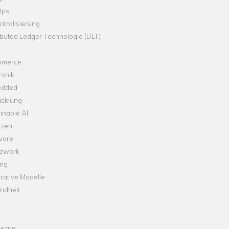
Ops
tralisierung
ibuted Ledger Technologie (DLT)
merce
ronik
dded
icklung
inable AI
nzen
ware
ework
ng
rative Modelle
ndheit
ware