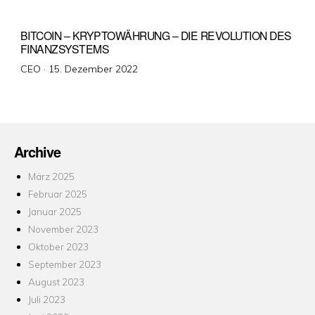
BITCOIN – KRYPTOWÄHRUNG – DIE REVOLUTION DES
FINANZSYSTEMS
Veröffentlicht
CEO ·
15. Dezember 2022
am
Archive
März 2025
Februar 2025
Januar 2025
November 2023
Oktober 2023
September 2023
August 2023
Juli 2023