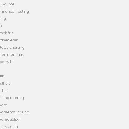
 Source
ormance-Testing
hing
ik
tsphäre
rammieren
tätssicherung
teninformatik
erry Pi
tik
theit
rheit
l Engineering
ware
wareentwicklung
arequalität
ale Medien