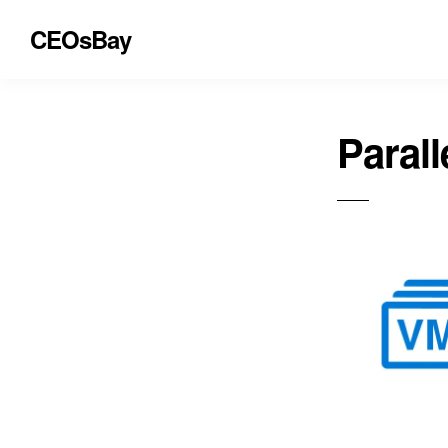
CEOsBay
Parall