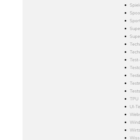
Spie
Spoo
Spor
Supe
Supe
Tech
Tech
Test
Test
Testi
Test
Tests
TPU
UI-Te
Webs
Win
Wirts
Wiss