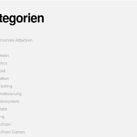
tegorien
sariale Attacken
emein
tics
oid
ation
esting
matisierung
iebssystem
Data
ung
kchain
kchain Games