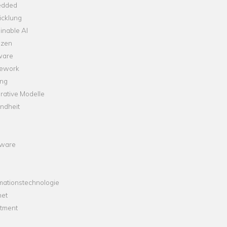
dded
icklung
inable AI
nzen
ware
ework
ng
rative Modelle
ndheit
ware
mationstechnologie
net
stment