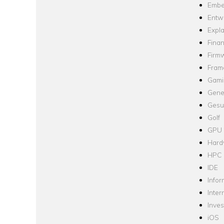
Embe
Entw
Expla
Fina
Firm
Fram
Gami
Gene
Gesu
Golf
GPU
Hard
HPC
IDE
Infor
Inter
Inve
iOS