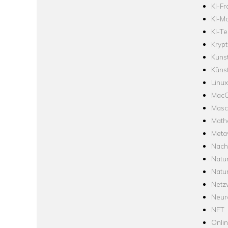
KI-F
KI-Mo
KI-Te
Krypt
Kuns
Künst
Linux
Mac
Masc
Math
Meta
Nach
Natu
Natu
Netz
Neur
NFT
Onli