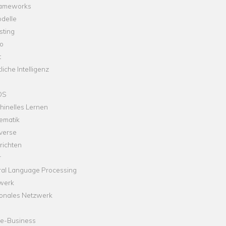
rameworks
delle
sting
o
t
liche Intelligenz
OS
hinelles Lernen
ematik
verse
richten
r
ral Language Processing
werk
onales Netzwerk
ne-Business