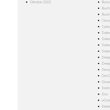
Oktober 2022
Bons
Buch
Busin
Clou
Cyber
Date
Date
Daten
Date
Deep
Deep
Desi
Dev
Dezen
Distr
Dos
eCom
Elekt