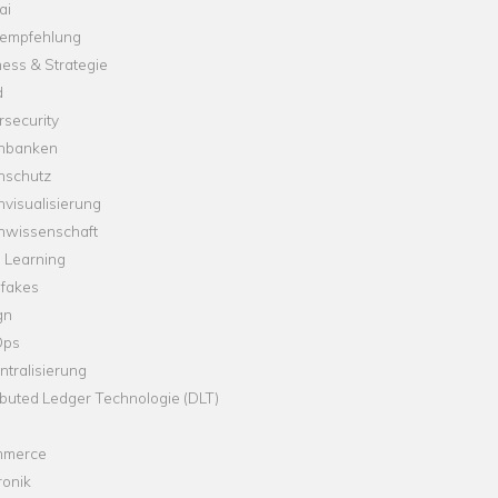
ai
empfehlung
ess & Strategie
d
security
nbanken
nschutz
visualisierung
nwissenschaft
 Learning
fakes
gn
Ops
tralisierung
ibuted Ledger Technologie (DLT)
merce
ronik