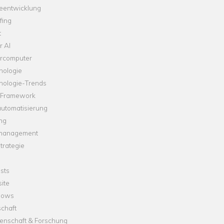
leentwicklung
fing
t
r AI
rcomputer
nologie
nologie-Trends
-Framework
automatisierung
ng
management
trategie
sts
ite
dows
chaft
enschaft & Forschung