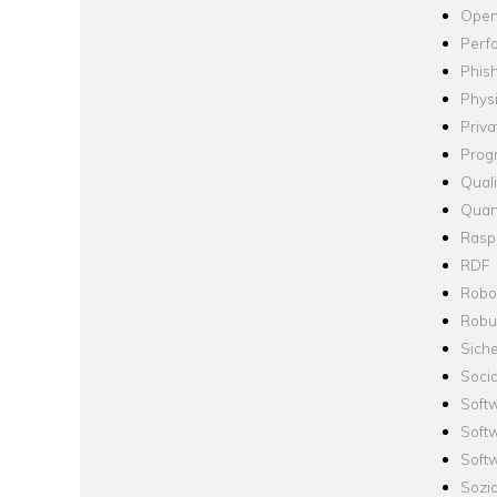
Open
Perf
Phis
Phys
Priva
Prog
Quali
Quan
Raspb
RDF
Robo
Robus
Siche
Socia
Soft
Soft
Softw
Sozi