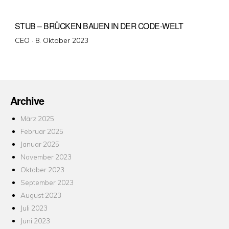
STUB – BRÜCKEN BAUEN IN DER CODE-WELT
Veröffentlicht
CEO ·
8. Oktober 2023
am
Archive
März 2025
Februar 2025
Januar 2025
November 2023
Oktober 2023
September 2023
August 2023
Juli 2023
Juni 2023