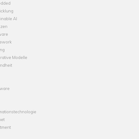
dded
icklung
inable AI
nzen
ware
ework
ng
rative Modelle
ndheit
ware
mationstechnologie
net
stment