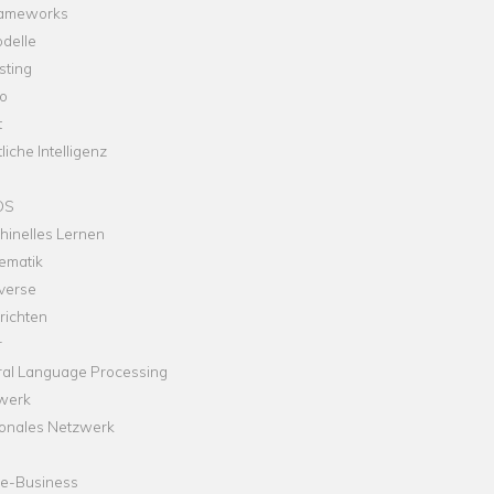
rameworks
delle
sting
o
t
liche Intelligenz
OS
hinelles Lernen
ematik
verse
richten
r
ral Language Processing
werk
onales Netzwerk
ne-Business