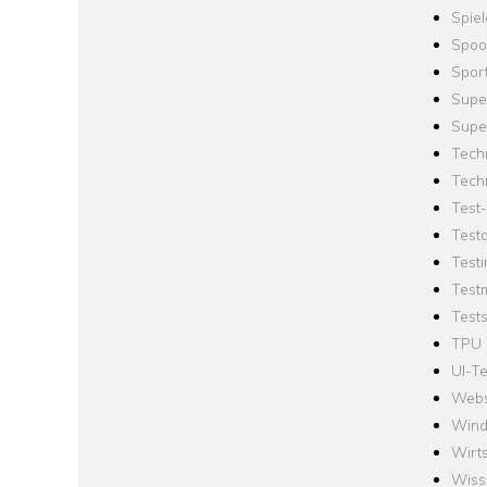
Spie
Spoo
Spor
Supe
Supe
Tech
Tech
Test
Test
Testi
Test
Tests
TPU
UI-Te
Webs
Win
Wirts
Wiss