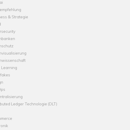
ai
empfehlung
ess & Strategie
d
security
nbanken
nschutz
visualisierung
nwissenschaft
 Learning
fakes
gn
Ops
tralisierung
ibuted Ledger Technologie (DLT)
merce
ronik