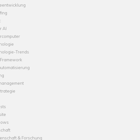
leentwicklung
fing
t
r AI
rcomputer
nologie
nologie-Trends
-Framework
automatisierung
ng
management
trategie
sts
ite
dows
chaft
enschaft & Forschung