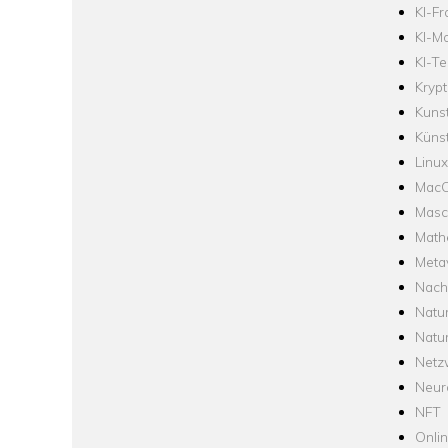
KI-F
KI-Mo
KI-Te
Krypt
Kuns
Künst
Linux
Mac
Masc
Math
Meta
Nach
Natu
Natu
Netz
Neur
NFT
Onli