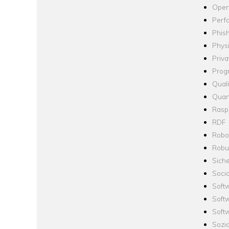
Open
Perf
Phis
Phys
Priva
Prog
Quali
Quan
Raspb
RDF
Robo
Robus
Siche
Socia
Soft
Soft
Softw
Sozi