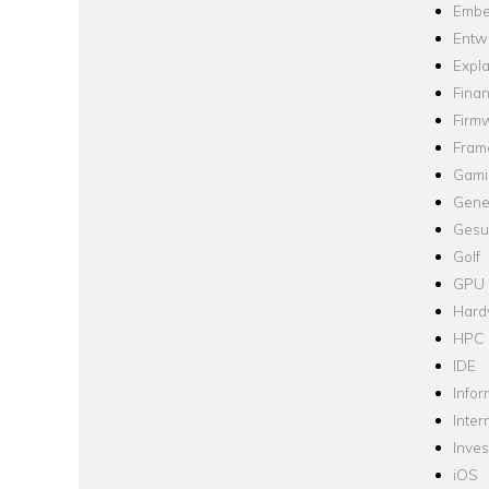
Embe
Entw
Expla
Fina
Firm
Fram
Gami
Gene
Gesu
Golf
GPU
Hard
HPC
IDE
Infor
Inter
Inve
iOS