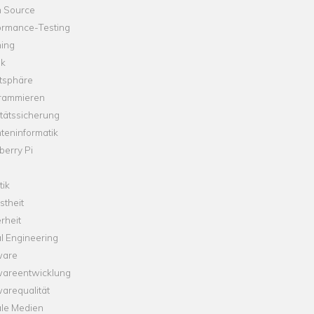
 Source
ormance-Testing
hing
ik
tsphäre
rammieren
tätssicherung
teninformatik
erry Pi
tik
theit
rheit
l Engineering
ware
wareentwicklung
arequalität
ale Medien