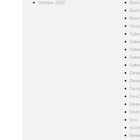
Oktober 2022
Bons
Buch
Busin
Clou
Cyber
Date
Date
Daten
Date
Deep
Deep
Desi
Dev
Dezen
Distr
Dos
eCom
Elekt