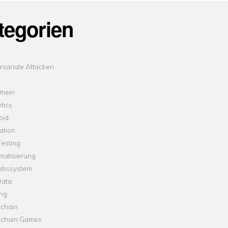
tegorien
sariale Attacken
emein
tics
oid
ation
esting
matisierung
iebssystem
Data
ung
kchain
kchain Games