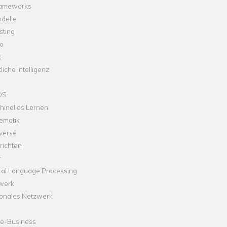
rameworks
delle
sting
o
t
liche Intelligenz
OS
hinelles Lernen
ematik
verse
richten
r
ral Language Processing
werk
onales Netzwerk
ne-Business