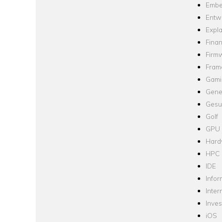
Embe
Entw
Expla
Fina
Firm
Fram
Gami
Gene
Gesu
Golf
GPU
Hard
HPC
IDE
Infor
Inter
Inve
iOS