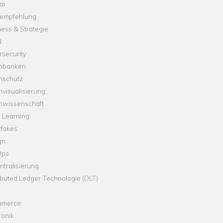
ai
empfehlung
ess & Strategie
d
security
nbanken
nschutz
visualisierung
nwissenschaft
 Learning
fakes
gn
Ops
tralisierung
ibuted Ledger Technologie (DLT)
merce
ronik