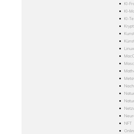
KI-F
KI-Mo
KI-Te
Krypt
Kuns
Künst
Linux
Mac
Masc
Math
Meta
Nach
Natu
Natu
Netz
Neur
NFT
Onli