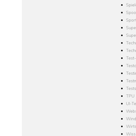
Spie
Spoo
Spor
Supe
Supe
Tech
Tech
Test
Test
Testi
Test
Tests
TPU
UI-Te
Webs
Win
Wirts
Wiss