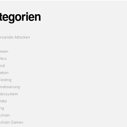
tegorien
sariale Attacken
emein
tics
oid
ation
esting
matisierung
iebssystem
Data
ung
kchain
kchain Games