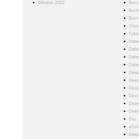
Oktober 2022
Bons
Buch
Busin
Clou
Cyber
Date
Date
Daten
Date
Deep
Deep
Desi
Dev
Dezen
Distr
Dos
eCom
Elekt