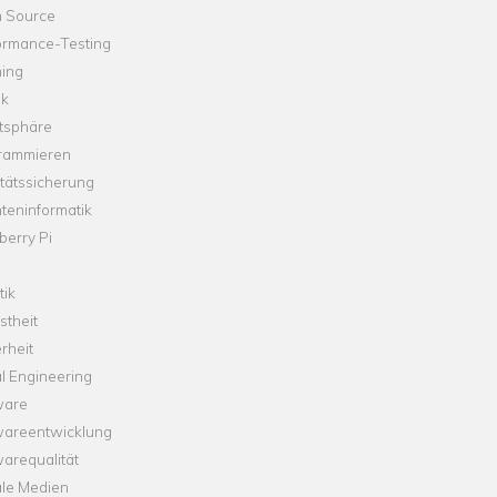
 Source
ormance-Testing
hing
ik
tsphäre
rammieren
tätssicherung
teninformatik
erry Pi
tik
theit
rheit
l Engineering
ware
wareentwicklung
arequalität
ale Medien