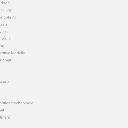
dded
icklung
inable AI
nzen
ware
ework
ng
rative Modelle
ndheit
ware
mationstechnologie
net
stment