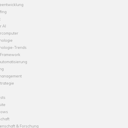
leentwicklung
fing
t
r AI
rcomputer
nologie
nologie-Trends
-Framework
automatisierung
ng
management
trategie
sts
ite
dows
chaft
enschaft & Forschung