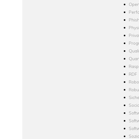
Open
Perf
Phis
Phys
Priva
Prog
Quali
Quan
Raspb
RDF
Robo
Robus
Siche
Socia
Soft
Soft
Softw
Sozi