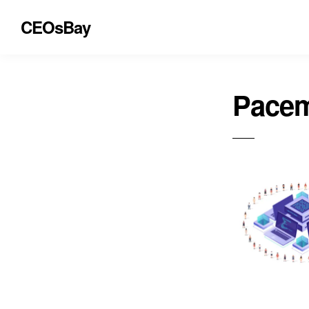
CEOsBay
Pace