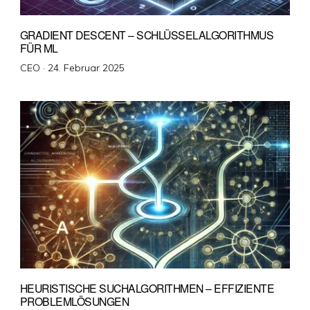
GRADIENT DESCENT – SCHLÜSSELALGORITHMUS
FÜR ML
Veröffentlicht
CEO ·
24. Februar 2025
am
HEURISTISCHE SUCHALGORITHMEN – EFFIZIENTE
PROBLEMLÖSUNGEN