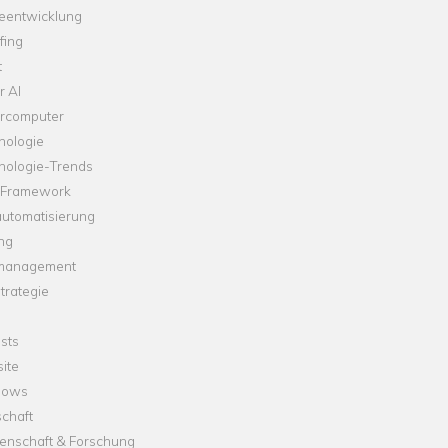
leentwicklung
fing
t
r AI
rcomputer
nologie
nologie-Trends
-Framework
automatisierung
ng
management
trategie
sts
ite
dows
chaft
enschaft & Forschung