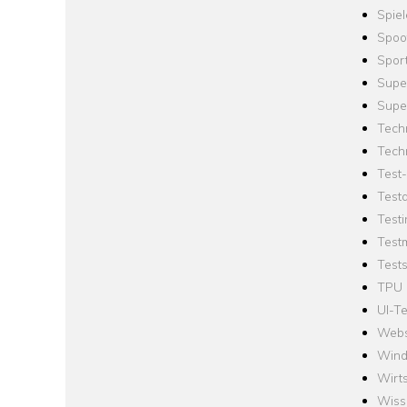
Spie
Spoo
Spor
Supe
Supe
Tech
Tech
Test
Test
Testi
Test
Tests
TPU
UI-Te
Webs
Win
Wirts
Wiss