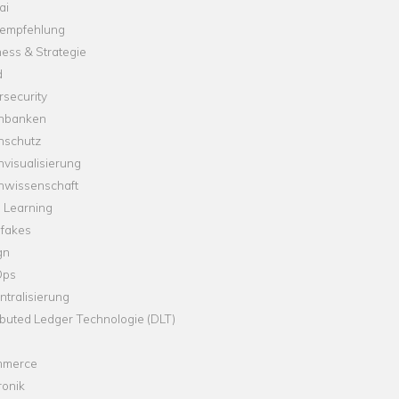
ai
empfehlung
ess & Strategie
d
security
nbanken
nschutz
visualisierung
nwissenschaft
 Learning
fakes
gn
Ops
tralisierung
ibuted Ledger Technologie (DLT)
merce
ronik