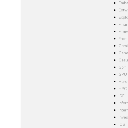
Embe
Entw
Expla
Fina
Firm
Fram
Gami
Gene
Gesu
Golf
GPU
Hard
HPC
IDE
Infor
Inter
Inve
iOS