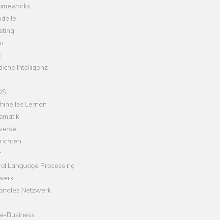
rameworks
delle
sting
o
t
liche Intelligenz
OS
hinelles Lernen
ematik
verse
richten
r
ral Language Processing
werk
onales Netzwerk
ne-Business