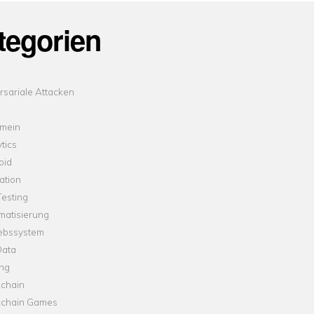
tegorien
sariale Attacken
emein
tics
oid
ation
esting
matisierung
iebssystem
Data
ung
kchain
kchain Games