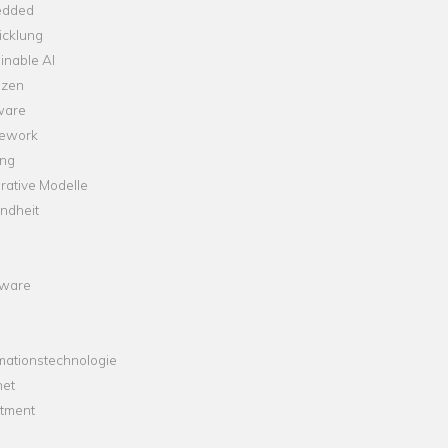
dded
icklung
inable AI
nzen
ware
ework
ng
rative Modelle
ndheit
ware
mationstechnologie
net
stment