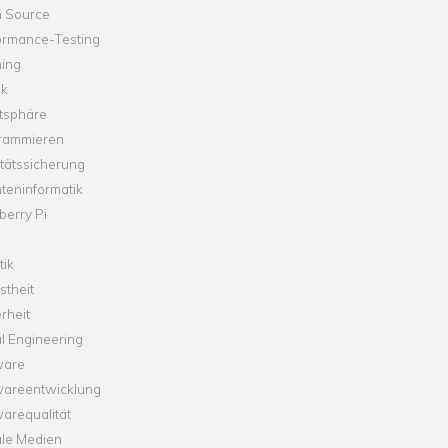
 Source
ormance-Testing
hing
ik
tsphäre
rammieren
tätssicherung
teninformatik
erry Pi
tik
theit
rheit
l Engineering
ware
wareentwicklung
arequalität
ale Medien