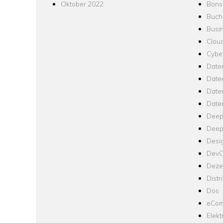
Oktober 2022
Bons
Buch
Busin
Clou
Cyber
Date
Date
Daten
Date
Deep
Deep
Desi
Dev
Dezen
Distr
Dos
eCom
Elekt