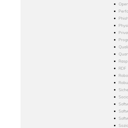
Open
Perf
Phis
Phys
Priva
Prog
Quali
Quan
Raspb
RDF
Robo
Robus
Siche
Socia
Soft
Soft
Softw
Sozi