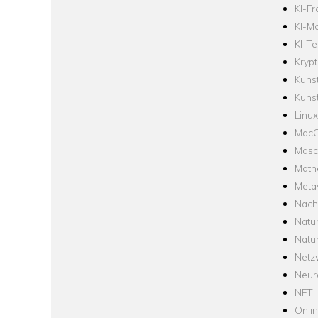
KI-F
KI-Mo
KI-Te
Krypt
Kuns
Künst
Linux
Mac
Masc
Math
Meta
Nach
Natu
Natu
Netz
Neur
NFT
Onli