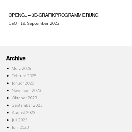
OPENGL – 3D-GRAFIKPROGRAMMIERUNG
Veröffentlicht
CEO ·
19. September 2023
am
Archive
März 2025
Februar 2025
Januar 2025
November 2023
Oktober 2023
September 2023
August 2023
Juli 2023
Juni 2023