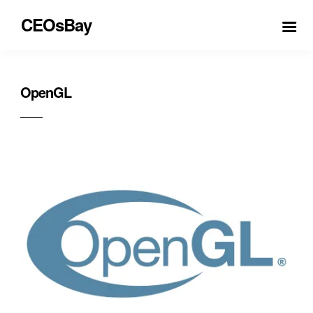
CEOsBay
OpenGL