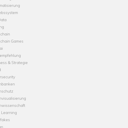
matisierung
iebssystem
Data
ung
kchain
kchain Games
ai
empfehlung
ess & Strategie
d
security
nbanken
nschutz
visualisierung
nwissenschaft
 Learning
fakes
gn