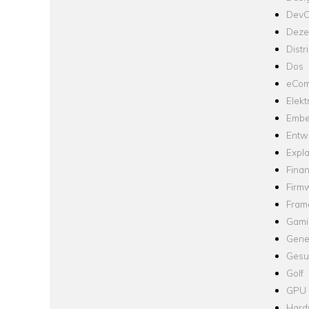
Dev
Dezen
Distr
Dos
eCom
Elekt
Embe
Entw
Expla
Fina
Firm
Fram
Gami
Gene
Gesu
Golf
GPU
Hard