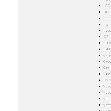
HPC
IDE
Infor
Inter
Inve
iOS
KI-F
KI-Mo
KI-Te
Krypt
Kuns
Künst
Linux
Mac
Masc
Math
Meta
Nach