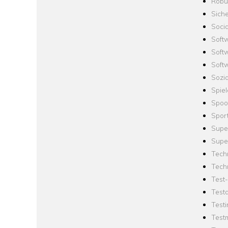
Robus
Siche
Socia
Soft
Soft
Softw
Sozi
Spie
Spoo
Spor
Supe
Supe
Tech
Tech
Test
Test
Testi
Test