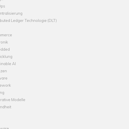
Ops
tralisierung
ibuted Ledger Technologie (DLT)
merce
ronik
dded
icklung
inable AI
nzen
ware
ework
ng
rative Modelle
ndheit
ware