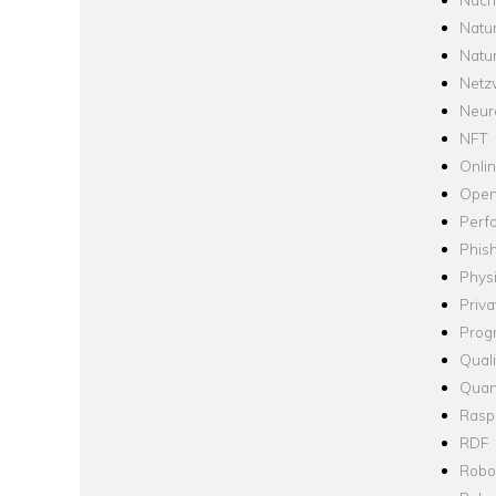
Natu
Natu
Netz
Neur
NFT
Onli
Open
Perf
Phis
Phys
Priva
Prog
Quali
Quan
Raspb
RDF
Robo