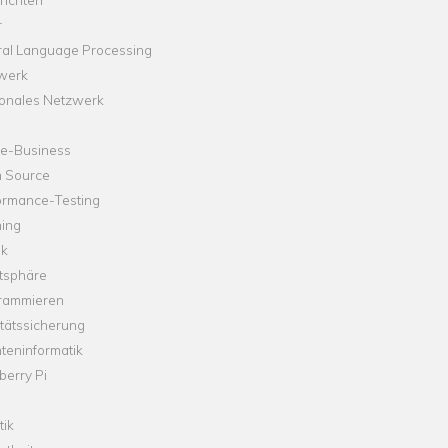
r
ral Language Processing
werk
onales Netzwerk
ne-Business
 Source
ormance-Testing
hing
ik
tsphäre
rammieren
tätssicherung
teninformatik
erry Pi
tik