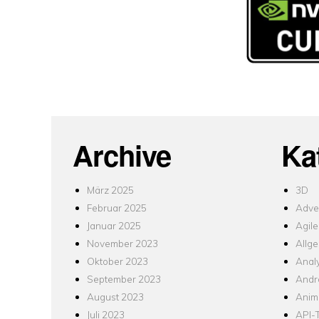
Archive
Ka
März 2025
3D
Februar 2025
Adver
Januar 2025
Agile
November 2023
Allg
Oktober 2023
Analy
September 2023
Andr
August 2023
Anim
Juli 2023
API-T