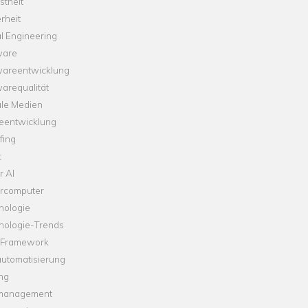
theit
rheit
l Engineering
ware
wareentwicklung
arequalität
ale Medien
leentwicklung
fing
t
r AI
rcomputer
nologie
nologie-Trends
-Framework
automatisierung
ng
management