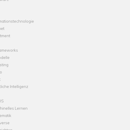
mationstechnologie
net
stment
rameworks
delle
sting
o
t
liche Intelligenz
OS
hinelles Lernen
ematik
verse
richten