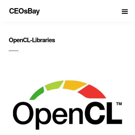
CEOsBay
OpenCL-Libraries