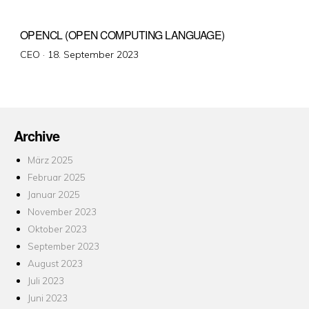
OPENCL (OPEN COMPUTING LANGUAGE)
Veröffentlicht
CEO ·
18. September 2023
am
Archive
März 2025
Februar 2025
Januar 2025
November 2023
Oktober 2023
September 2023
August 2023
Juli 2023
Juni 2023