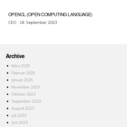
OPENCL (OPEN COMPUTING LANGUAGE)
Veröffentlicht
CEO ·
18. September 2023
am
Archive
März 2025
Februar 2025
Januar 2025
November 2023
Oktober 2023
September 2023
August 2023
Juli 2023
Juni 2023