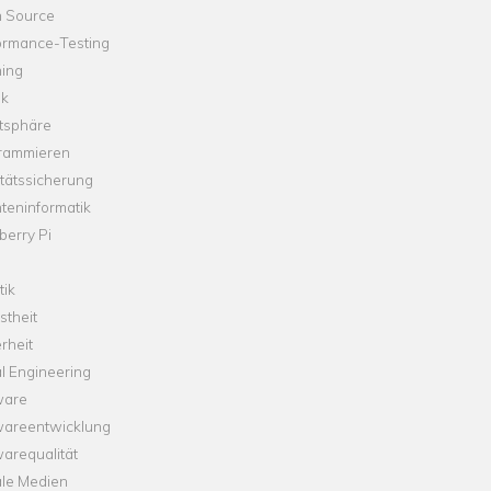
 Source
ormance-Testing
hing
ik
tsphäre
rammieren
tätssicherung
teninformatik
erry Pi
tik
theit
rheit
l Engineering
ware
wareentwicklung
arequalität
ale Medien