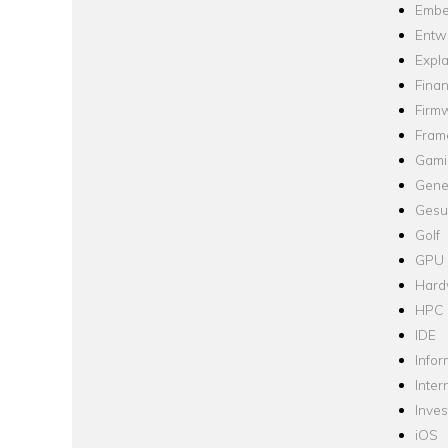
Embe
Entw
Expla
Fina
Firm
Fram
Gami
Gene
Gesu
Golf
GPU
Hard
HPC
IDE
Infor
Inter
Inve
iOS