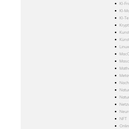
KI-F
KI-Mo
KI-Te
Krypt
Kuns
Künst
Linux
Mac
Masc
Math
Meta
Nach
Natu
Natu
Netz
Neur
NFT
Onli