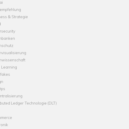
ai
empfehlung
ess & Strategie
d
security
nbanken
nschutz
visualisierung
nwissenschaft
 Learning
fakes
gn
Ops
tralisierung
ibuted Ledger Technologie (DLT)
merce
ronik