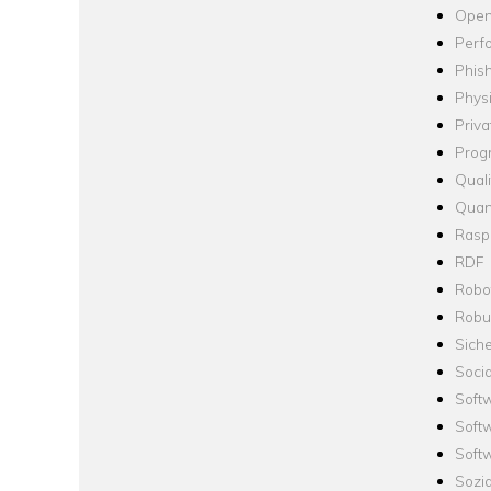
Open
Perf
Phis
Phys
Priva
Prog
Quali
Quan
Raspb
RDF
Robo
Robus
Siche
Socia
Soft
Soft
Softw
Sozi