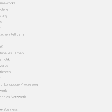
rameworks
delle
sting
o
t
liche Intelligenz
OS
hinelles Lernen
ematik
verse
richten
r
ral Language Processing
werk
onales Netzwerk
ne-Business