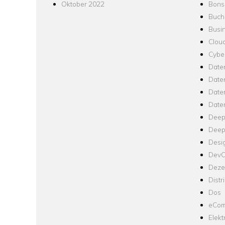
Oktober 2022
Bons
Buch
Busin
Clou
Cyber
Date
Date
Daten
Date
Deep
Deep
Desi
Dev
Dezen
Distr
Dos
eCom
Elekt