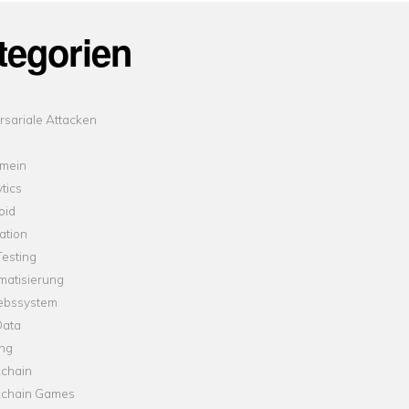
tegorien
sariale Attacken
emein
tics
oid
ation
esting
matisierung
iebssystem
Data
ung
kchain
kchain Games