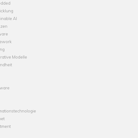
dded
icklung
inable AI
nzen
ware
ework
ng
rative Modelle
ndheit
ware
mationstechnologie
net
stment