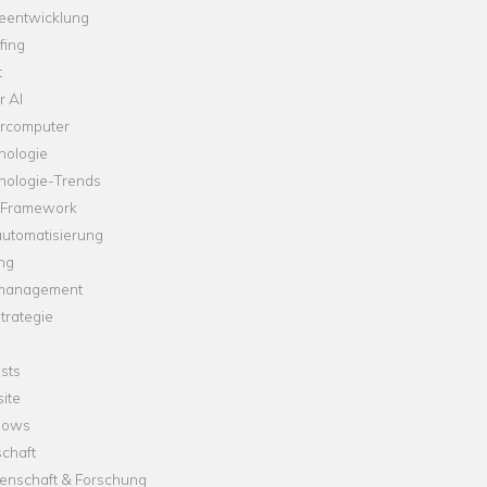
leentwicklung
fing
t
r AI
rcomputer
nologie
nologie-Trends
-Framework
automatisierung
ng
management
trategie
sts
ite
dows
chaft
enschaft & Forschung