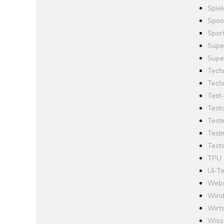
Spie
Spoo
Spor
Supe
Supe
Tech
Tech
Test
Test
Testi
Test
Tests
TPU
UI-Te
Webs
Win
Wirts
Wiss