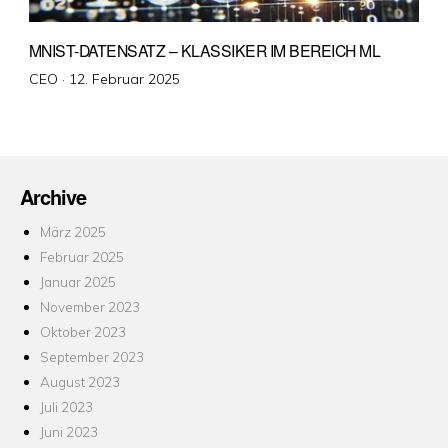
MNIST-DATENSATZ – KLASSIKER IM BEREICH ML
Veröffentlicht
CEO ·
12. Februar 2025
am
Archive
März 2025
Februar 2025
Januar 2025
November 2023
Oktober 2023
September 2023
August 2023
Juli 2023
Juni 2023