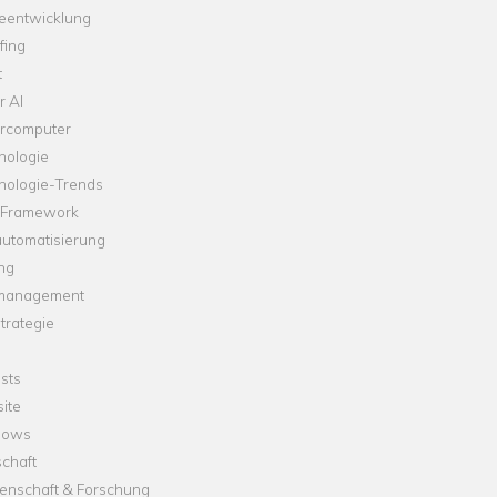
leentwicklung
fing
t
r AI
rcomputer
nologie
nologie-Trends
-Framework
automatisierung
ng
management
trategie
sts
ite
dows
chaft
enschaft & Forschung