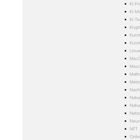
KI-F
KI-Mo
KI-Te
Krypt
Kuns
Künst
Linux
Mac
Masc
Math
Meta
Nach
Natu
Natu
Netz
Neur
NFT
Onli