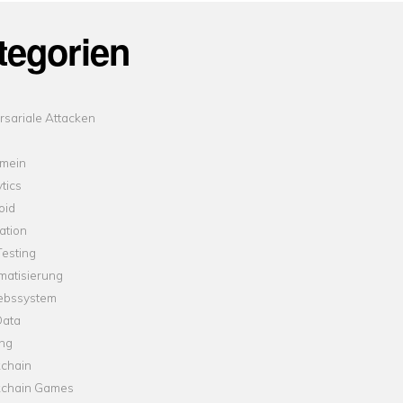
tegorien
sariale Attacken
emein
tics
oid
ation
esting
matisierung
iebssystem
Data
ung
kchain
kchain Games