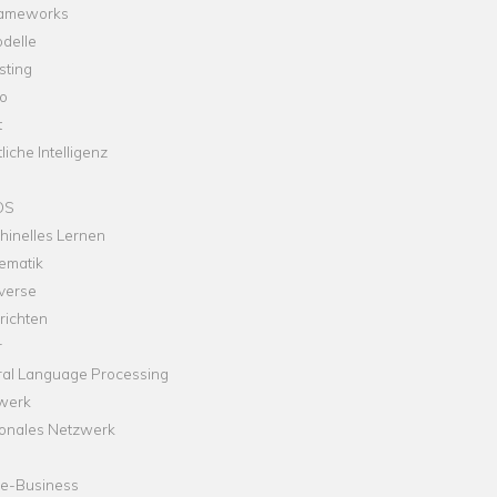
rameworks
delle
sting
o
t
liche Intelligenz
OS
hinelles Lernen
ematik
verse
richten
r
ral Language Processing
werk
onales Netzwerk
ne-Business