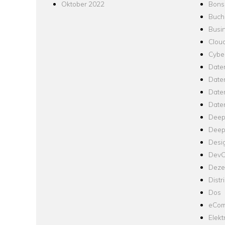
Oktober 2022
Bons
Buch
Busin
Clou
Cyber
Date
Date
Daten
Date
Deep
Deep
Desi
Dev
Dezen
Distr
Dos
eCom
Elekt