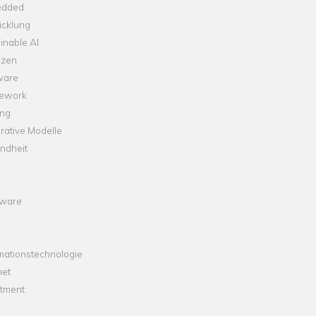
dded
icklung
inable AI
nzen
ware
ework
ng
rative Modelle
ndheit
ware
mationstechnologie
net
stment