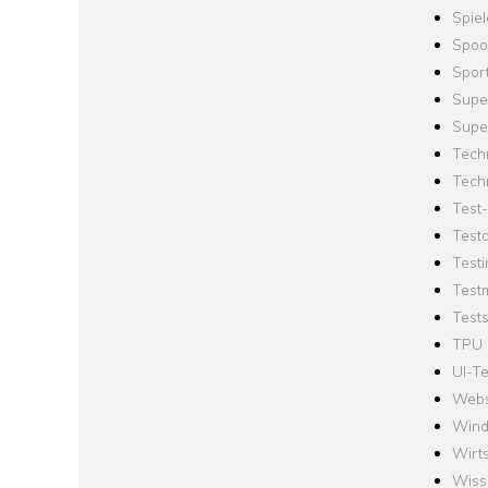
Spie
Spoo
Spor
Supe
Supe
Tech
Tech
Test
Test
Testi
Test
Tests
TPU
UI-Te
Webs
Win
Wirts
Wiss