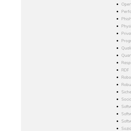
Open
Perf
Phis
Phys
Priva
Prog
Quali
Quan
Raspb
RDF
Robo
Robus
Siche
Socia
Soft
Soft
Softw
Sozi