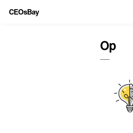
CEOsBay
Op