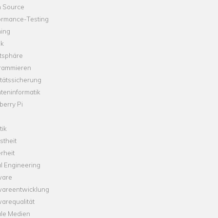
 Source
ormance-Testing
hing
ik
tsphäre
rammieren
tätssicherung
teninformatik
erry Pi
tik
theit
rheit
l Engineering
ware
wareentwicklung
arequalität
ale Medien