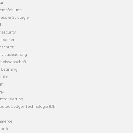
ai
empfehlung
ess & Strategie
d
security
nbanken
nschutz
visualisierung
nwissenschaft
 Learning
fakes
gn
Ops
tralisierung
ibuted Ledger Technologie (DLT)
merce
ronik