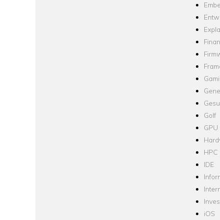
Embe
Entw
Expla
Fina
Firm
Fram
Gami
Gene
Gesu
Golf
GPU
Hard
HPC
IDE
Infor
Inter
Inve
iOS