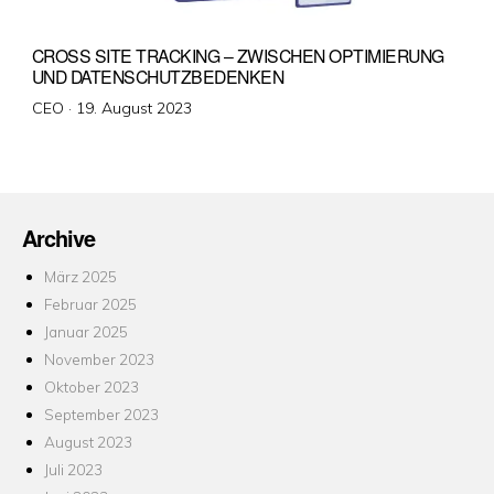
CROSS SITE TRACKING – ZWISCHEN OPTIMIERUNG
UND DATENSCHUTZBEDENKEN
Veröffentlicht
CEO ·
19. August 2023
am
Archive
März 2025
Februar 2025
Januar 2025
November 2023
Oktober 2023
September 2023
August 2023
Juli 2023